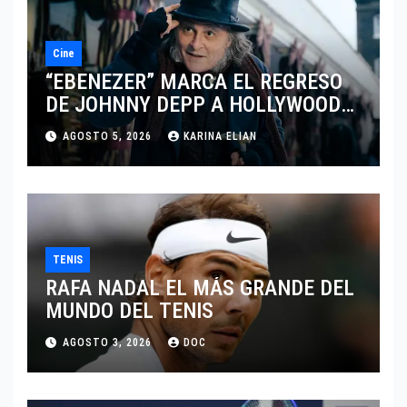
Cine
“EBENEZER” MARCA EL REGRESO
DE JOHNNY DEPP A HOLLYWOOD
TRAS SU PASO POR EL CINE
AGOSTO 5, 2026
KARINA ELIAN
INDEPENDIENTE EUROPEO
TENIS
RAFA NADAL EL MÁS GRANDE DEL
MUNDO DEL TENIS
AGOSTO 3, 2026
DOC