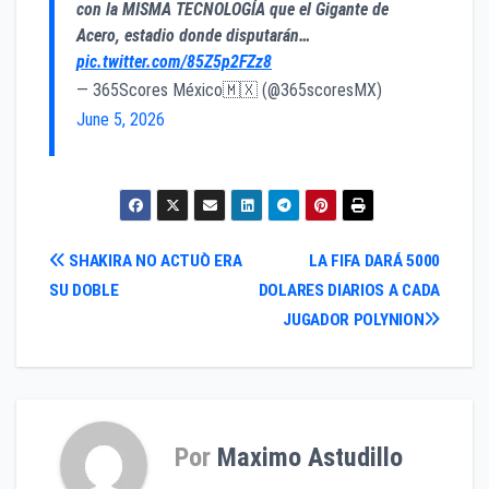
con la MISMA TECNOLOGÍA que el Gigante de
Acero, estadio donde disputarán…
pic.twitter.com/85Z5p2FZz8
— 365Scores México🇲🇽 (@365scoresMX)
June 5, 2026
Navegación
SHAKIRA NO ACTUÒ ERA
LA FIFA DARÁ 5000
SU DOBLE
DOLARES DIARIOS A CADA
de
JUGADOR POLYNION
entradas
Por
Maximo Astudillo