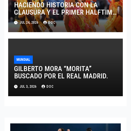
HACIENDO HISTORIA CON LA
CLAUSURA Y EL PRIMER HALFTIME
SHOW EN LA HISTORIA DEL
JUL 24, 2026
DOC
MUNDIAL 2026
MUNDIAL
GILBERTO MORA “MORITA”
BUSCADO POR EL REAL MADRID.
JUL 3, 2026
DOC