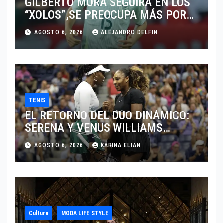
GILBERTO MORA SEGUIRÁ EN LOS
“XOLOS”,SE PREOCUPA MÁS POR
JUGAR EN SU EQUIPO.
AGOSTO 6, 2026
ALEJANDRO DELFIN
TENIS
EL RETORNO DEL DÚO DINÁMICO:
SERENA Y VENUS WILLIAMS
DISPUTARÁN LOS DOBLES EN
AGOSTO 6, 2026
KARINA ELIAN
CINCINNATI 2026
Cultura
MODA LIFE STYLE