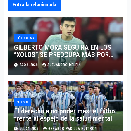
Entrada relacionada
FÚTBOL MX
GILBERTO MORA SEGUIRÁ EN LOS
“XOLOS”,SE PREOCUPA MÁS POR
JUGAR EN SU EQUIPO.
AGO 6, 2026
ALEJANDRO DELFIN
FUTBOL
El derecho a no poder más: el fútbol
frente al espejo de la salud mental
JUL 21, 2026
GERARDO PADILLA HUITRON