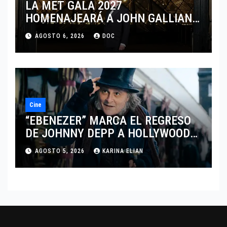
LA MET GALA 2027
HOMENAJEARÁ A JOHN GALLIANO
MARCANDO EL REGRESO DEL REY
AGOSTO 6, 2026
DOC
DEL DRAMATISMO
Cine
“EBENEZER” MARCA EL REGRESO
DE JOHNNY DEPP A HOLLYWOOD
TRAS SU PASO POR EL CINE
AGOSTO 5, 2026
KARINA ELIAN
INDEPENDIENTE EUROPEO