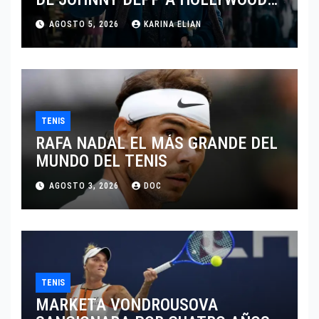
TRAS SU PASO POR EL CINE
AGOSTO 5, 2026
KARINA ELIAN
INDEPENDIENTE EUROPEO
TENIS
RAFA NADAL EL MÁS GRANDE DEL
MUNDO DEL TENIS
AGOSTO 3, 2026
DOC
TENIS
MARKETA VONDROUSOVA