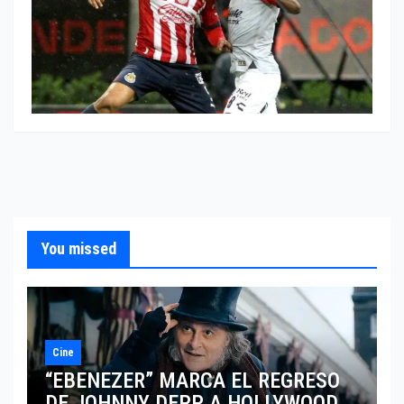
You missed
Cine
“EBENEZER” MARCA EL REGRESO
DE JOHNNY DEPP A HOLLYWOOD