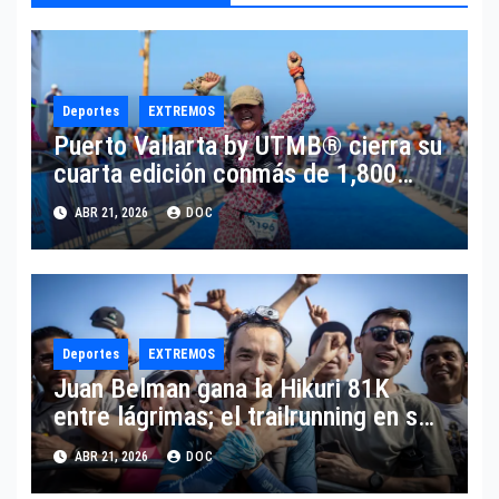
Deportes
EXTREMOS
Puerto Vallarta by UTMB® cierra su
cuarta edición conmás de 1,800
corredores de 45 países y el
ABR 21, 2026
DOC
anuncio deregreso en 2027.
Deportes
EXTREMOS
Juan Belman gana la Hikuri 81K
entre lágrimas; el trailrunning en su
mayor emotividad
ABR 21, 2026
DOC