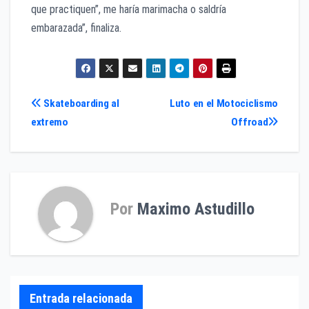
que practiquen”, me haría marimacha o saldría
embarazada”, finaliza.
Navegación
Skateboarding al
Luto en el Motociclismo
extremo
Offroad
de
entradas
Por
Maximo Astudillo
Entrada relacionada