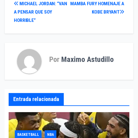
Navegación
MICHAEL JORDAN: “VAN
MAMBA FURY HOMENAJE A
A PENSAR QUE SOY
KOBE BRYANT
de
HORRIBLE”
entradas
Por
Maximo Astudillo
Entrada relacionada
BASKETBALL
NBA