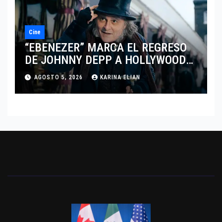
Cine
“EBENEZER” MARCA EL REGRESO
DE JOHNNY DEPP A HOLLYWOOD
TRAS SU PASO POR EL CINE
AGOSTO 5, 2026
KARINA ELIAN
INDEPENDIENTE EUROPEO