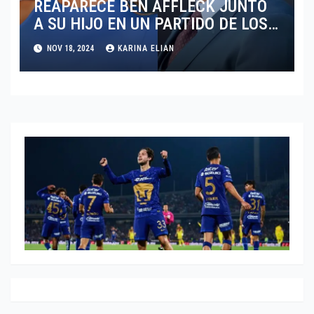
REAPARECE BEN AFFLECK JUNTO
A SU HIJO EN UN PARTIDO DE LOS
LAKERS VS TORONTO RAPTORS
NOV 18, 2024
KARINA ELIAN