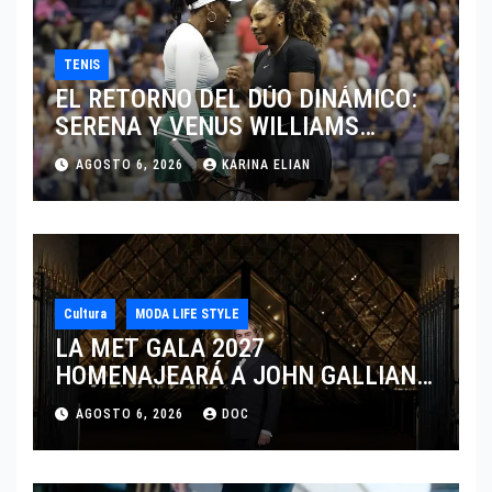
TENIS
EL RETORNO DEL DÚO DINÁMICO:
SERENA Y VENUS WILLIAMS
DISPUTARÁN LOS DOBLES EN
AGOSTO 6, 2026
KARINA ELIAN
CINCINNATI 2026
Cultura
MODA LIFE STYLE
LA MET GALA 2027
HOMENAJEARÁ A JOHN GALLIANO
MARCANDO EL REGRESO DEL REY
AGOSTO 6, 2026
DOC
DEL DRAMATISMO