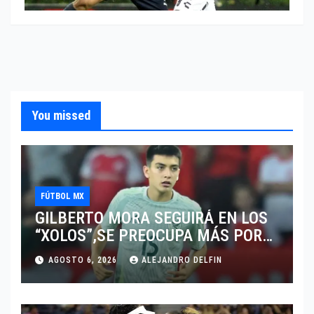
You missed
FÚTBOL MX
GILBERTO MORA SEGUIRÁ EN LOS
“XOLOS”,SE PREOCUPA MÁS POR
JUGAR EN SU EQUIPO.
AGOSTO 6, 2026
ALEJANDRO DELFIN