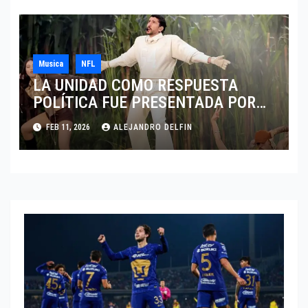
Musica
NFL
LA UNIDAD COMO RESPUESTA
POLÍTICA FUE PRESENTADA POR
BAD BUNNY EN EL SUPER BOWL LX
FEB 11, 2026
ALEJANDRO DELFIN