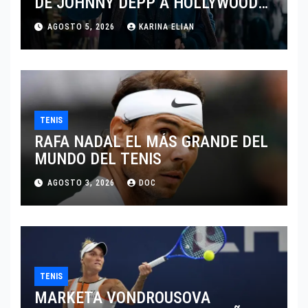
DE JOHNNY DEPP A HOLLYWOOD
TRAS SU PASO POR EL CINE
AGOSTO 5, 2026
KARINA ELIAN
INDEPENDIENTE EUROPEO
TENIS
RAFA NADAL EL MÁS GRANDE DEL
MUNDO DEL TENIS
AGOSTO 3, 2026
DOC
TENIS
MARKETA VONDROUSOVA