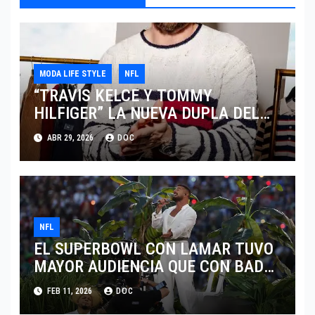
MODA LIFE STYLE
NFL
“TRAVIS KELCE Y TOMMY
HILFIGER” LA NUEVA DUPLA DEL
“CLASSIC AMERICAN COOL”
ABR 29, 2026
DOC
NFL
EL SUPERBOWL CON LAMAR TUVO
MAYOR AUDIENCIA QUE CON BAD
BUNNY
FEB 11, 2026
DOC