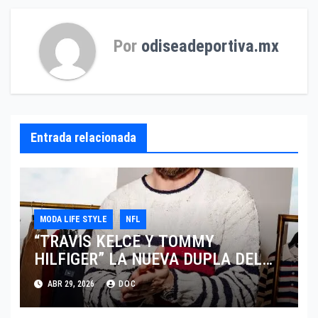
Por
odiseadeportiva.mx
Entrada relacionada
MODA LIFE STYLE
NFL
“TRAVIS KELCE Y TOMMY
HILFIGER” LA NUEVA DUPLA DEL
“CLASSIC AMERICAN COOL”
ABR 29, 2026
DOC