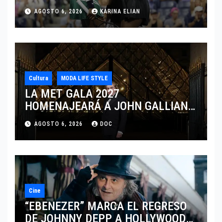
DISPUTARÁN LOS DOBLES EN
AGOSTO 6, 2026
KARINA ELIAN
CINCINNATI 2026
Cultura
MODA LIFE STYLE
LA MET GALA 2027
HOMENAJEARÁ A JOHN GALLIANO
MARCANDO EL REGRESO DEL REY
AGOSTO 6, 2026
DOC
DEL DRAMATISMO
Cine
“EBENEZER” MARCA EL REGRESO
DE JOHNNY DEPP A HOLLYWOOD