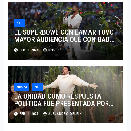
NFL
EL SUPERBOWL CON LAMAR TUVO
MAYOR AUDIENCIA QUE CON BAD
BUNNY
FEB 11, 2026
DOC
Musica
NFL
LA UNIDAD COMO RESPUESTA
POLÍTICA FUE PRESENTADA POR
BAD BUNNY EN EL SUPER BOWL LX
FEB 11, 2026
ALEJANDRO DELFIN