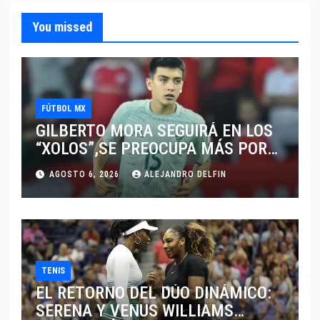
You missed
FÚTBOL MX
GILBERTO MORA SEGUIRÁ EN LOS
“XOLOS”,SE PREOCUPA MÁS POR
JUGAR EN SU EQUIPO.
AGOSTO 6, 2026
ALEJANDRO DELFIN
TENIS
EL RETORNO DEL DÚO DINÁMICO:
SERENA Y VENUS WILLIAMS