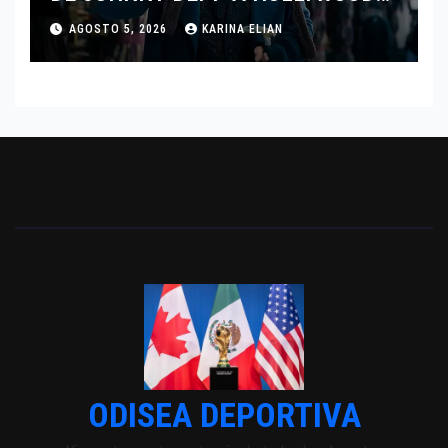
TRAS SU PASO POR EL CINE
AGOSTO 5, 2026
KARINA ELIAN
INDEPENDIENTE EUROPEO
ODISEA DEPORTIVA