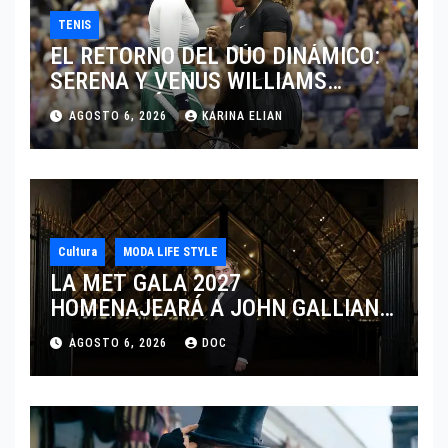
TENIS
EL RETORNO DEL DÚO DINÁMICO:
SERENA Y VENUS WILLIAMS
DISPUTARÁN LOS DOBLES EN
AGOSTO 6, 2026
KARINA ELIAN
CINCINNATI 2026
Cultura
MODA LIFE STYLE
LA MET GALA 2027
HOMENAJEARÁ A JOHN GALLIANO
MARCANDO EL REGRESO DEL REY
AGOSTO 6, 2026
DOC
DEL DRAMATISMO