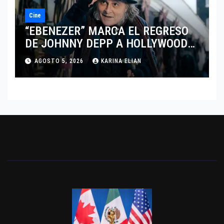
Cine
“EBENEZER” MARCA EL REGRESO
DE JOHNNY DEPP A HOLLYWOOD
TRAS SU PASO POR EL CINE
AGOSTO 5, 2026
KARINA ELIAN
INDEPENDIENTE EUROPEO