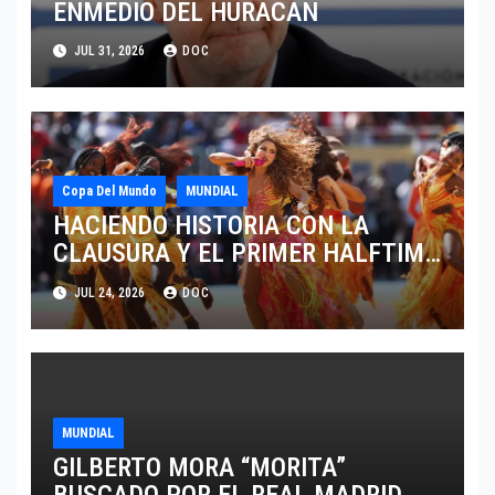
ENMEDIO DEL HURACAN
JUL 31, 2026
DOC
Copa Del Mundo
MUNDIAL
HACIENDO HISTORIA CON LA
CLAUSURA Y EL PRIMER HALFTIME
SHOW EN LA HISTORIA DEL
JUL 24, 2026
DOC
MUNDIAL 2026
MUNDIAL
GILBERTO MORA “MORITA”
BUSCADO POR EL REAL MADRID.