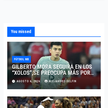
You missed
FÚTBOL MX
GILBERTO MORA SEGUIRÁ EN LOS
“XOLOS”,SE PREOCUPA MÁS POR
JUGAR EN SU EQUIPO.
AGOSTO 6, 2026
ALEJANDRO DELFIN