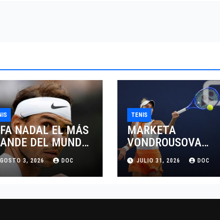
NIS
TENIS
FA NADAL EL MÁS
MARKETA
ANDE DEL MUNDO
VONDROUSOVA
L TENIS
SANCIONADA POR
GOSTO 3, 2026
DOC
JULIO 31, 2026
DOC
CUATRO AÑOS