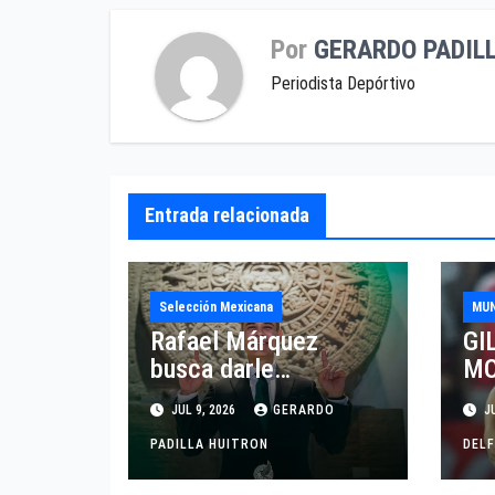
Por
GERARDO PADIL
Periodista Depórtivo
Entrada relacionada
Selección Mexicana
MUN
Rafael Márquez
GI
busca darle
MO
continuidad y acelerar
RE
JUL 9, 2026
GERARDO
JU
el proyecto de la
TO
Selección Mexicana
PADILLA HUITRON
DI
DELF