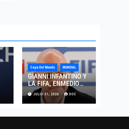
Copa Del Mundo
MUNDIAL
GIANNI INFANTINO Y
LA FIFA, ENMEDIO
DEL HURACAN
JULIO 31, 2026
DOC