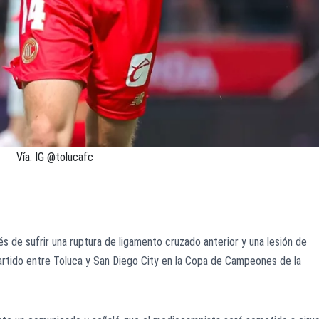
Vía: IG @tolucafc
ruptura de ligamento cruzado anterior y menisco medial en la rodilla
mpeones de la Concacaf. El jugador será operado
 de sufrir una ruptura de ligamento cruzado anterior y una lesión de
partido entre Toluca y San Diego City en la Copa de Campeones de la