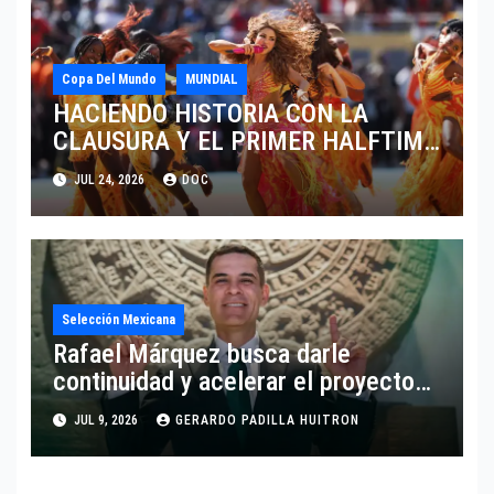
Copa Del Mundo
MUNDIAL
HACIENDO HISTORIA CON LA
CLAUSURA Y EL PRIMER HALFTIME
SHOW EN LA HISTORIA DEL
JUL 24, 2026
DOC
MUNDIAL 2026
Selección Mexicana
Rafael Márquez busca darle
continuidad y acelerar el proyecto
de la Selección Mexicana
JUL 9, 2026
GERARDO PADILLA HUITRON