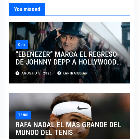
You missed
Cine
“EBENEZER” MARCA EL REGRESO
DE JOHNNY DEPP A HOLLYWOOD
TRAS SU PASO POR EL CINE
AGOSTO 5, 2026
KARINA ELIAN
INDEPENDIENTE EUROPEO
TENIS
RAFA NADAL EL MÁS GRANDE DEL
MUNDO DEL TENIS