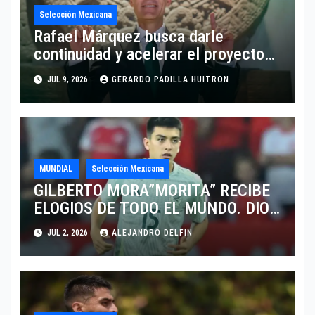
Selección Mexicana
Rafael Márquez busca darle
continuidad y acelerar el proyecto
de la Selección Mexicana
JUL 9, 2026
GERARDO PADILLA HUITRON
MUNDIAL
Selección Mexicana
GILBERTO MORA”MORITA” RECIBE
ELOGIOS DE TODO EL MUNDO. DIO
UN PARTIDAZO
JUL 2, 2026
ALEJANDRO DELFIN