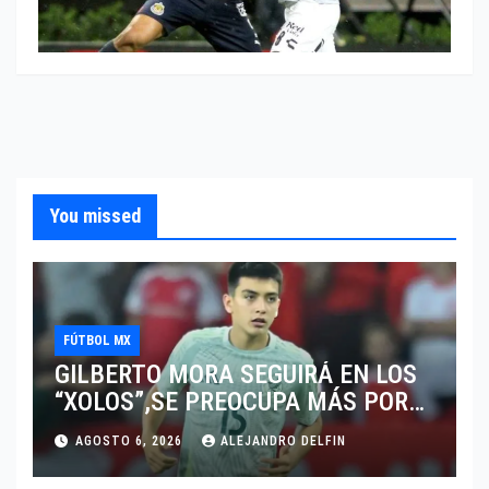
You missed
FÚTBOL MX
GILBERTO MORA SEGUIRÁ EN LOS
“XOLOS”,SE PREOCUPA MÁS POR
JUGAR EN SU EQUIPO.
AGOSTO 6, 2026
ALEJANDRO DELFIN