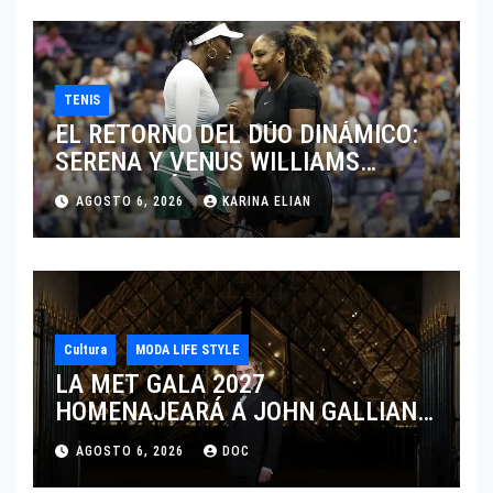
TENIS
EL RETORNO DEL DÚO DINÁMICO:
SERENA Y VENUS WILLIAMS
DISPUTARÁN LOS DOBLES EN
AGOSTO 6, 2026
KARINA ELIAN
CINCINNATI 2026
Cultura
MODA LIFE STYLE
LA MET GALA 2027
HOMENAJEARÁ A JOHN GALLIANO
MARCANDO EL REGRESO DEL REY
AGOSTO 6, 2026
DOC
DEL DRAMATISMO