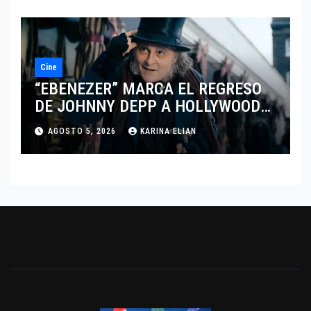
Cine
“EBENEZER” MARCA EL REGRESO
DE JOHNNY DEPP A HOLLYWOOD
TRAS SU PASO POR EL CINE
AGOSTO 5, 2026
KARINA ELIAN
INDEPENDIENTE EUROPEO