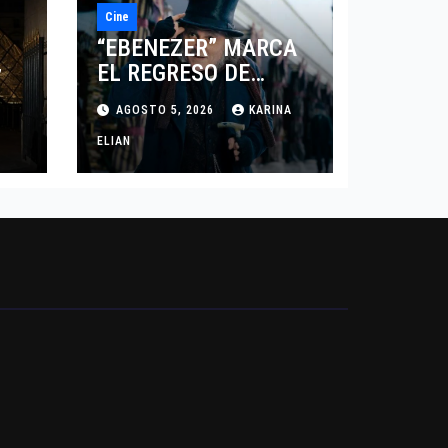
Cine
“EBENEZER” MARCA
EL REGRESO DE
7
JOHNNY DEPP A
AGOSTO 5, 2026
KARINA
HOLLYWOOD TRAS SU
PASO POR EL CINE
ELIAN
INDEPENDIENTE
EUROPEO