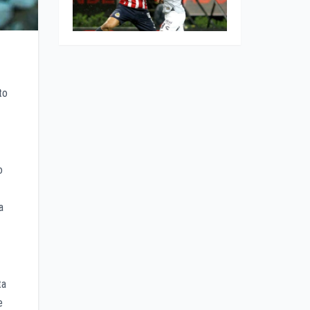
to
o
a
ta
e