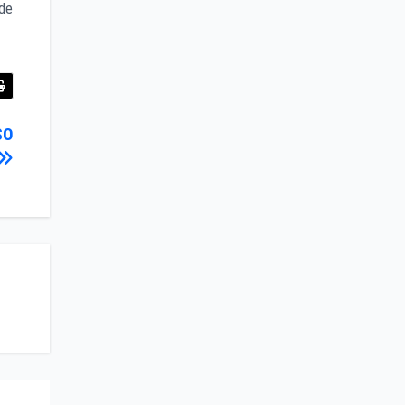
 de
SO