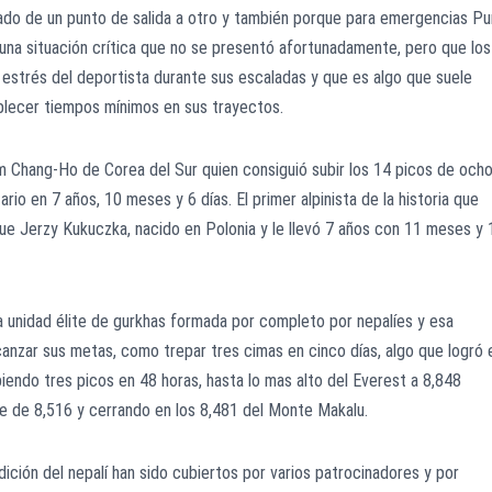
lado de un punto de salida a otro y también porque para emergencias Pu
una situación crítica que no se presentó afortunadamente, pero que los
 estrés del deportista durante sus escaladas y que es algo que suele
blecer tiempos mínimos en sus trayectos.
Kim Chang-Ho de Corea del Sur quien consiguió subir los 14 picos de och
io en 7 años, 10 meses y 6 días. El primer alpinista de la historia que
ue Jerzy Kukuczka, nacido en Polonia y le llevó 7 años con 11 meses y 
na unidad élite de gurkhas formada por completo por nepalíes y esa
anzar sus metas, como trepar tres cimas en cinco días, algo que logró 
endo tres picos en 48 horas, hasta lo mas alto del Everest a 8,848
tse de 8,516 y cerrando en los 8,481 del Monte Makalu.
ición del nepalí han sido cubiertos por varios patrocinadores y por