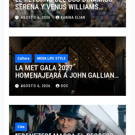
SERENA Y VENUS WILLIAMS
DISPUTARÁN LOS DOBLES EN
AGOSTO 6, 2026
KARINA ELIAN
CINCINNATI 2026
Cultura
MODA LIFE STYLE
LA MET GALA 2027
HOMENAJEARÁ A JOHN GALLIANO
MARCANDO EL REGRESO DEL REY
AGOSTO 6, 2026
DOC
DEL DRAMATISMO
Cine