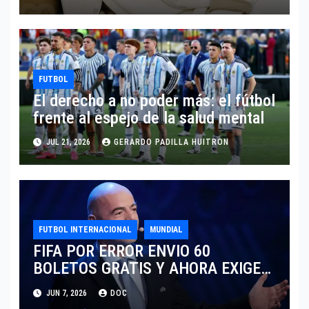
TRAS EL MUNDIAL 2026
FUTBOL
El derecho a no poder más: el fútbol
frente al espejo de la salud mental
JUL 21, 2026
GERARDO PADILLA HUITRON
FUTBOL INTERNACIONAL
MUNDIAL
FIFA POR ERROR ENVIO 60
BOLETOS GRATIS Y AHORA EXIGE
COBRO.
JUN 7, 2026
DOC