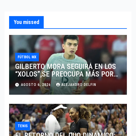
You missed
FÚTBOL MX
GILBERTO MORA SEGUIRÁ EN LOS
“XOLOS”,SE PREOCUPA MÁS POR
JUGAR EN SU EQUIPO.
AGOSTO 6, 2026
ALEJANDRO DELFIN
TENIS
EL RETORNO DEL DÚO DINÁMICO: