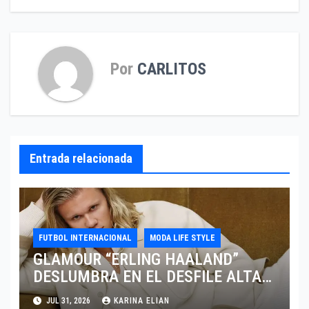
Por
CARLITOS
Entrada relacionada
FUTBOL INTERNACIONAL
MODA LIFE STYLE
GLAMOUR “ERLING HAALAND”
DESLUMBRA EN EL DESFILE ALTA
SARTORIA DE DOLCE & GABBANA
JUL 31, 2026
KARINA ELIAN