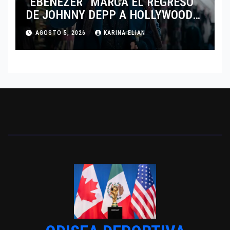
“EBENEZER” MARCA EL REGRESO
DE JOHNNY DEPP A HOLLYWOOD
TRAS SU PASO POR EL CINE
AGOSTO 5, 2026
KARINA ELIAN
INDEPENDIENTE EUROPEO