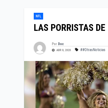
NFL
LAS PORRISTAS DE L
Por
Doc
##OtrasNoticias
ABR 8, 2020