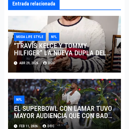
Entrada relacionada
MODA LIFE STYLE
NFL
“TRAVIS KELCE Y TOMMY
HILFIGER” LA NUEVA DUPLA DEL
“CLASSIC AMERICAN COOL”
ABR 29, 2026
DOC
NFL
EL SUPERBOWL CON LAMAR TUVO
MAYOR AUDIENCIA QUE CON BAD
BUNNY
FEB 11, 2026
DOC