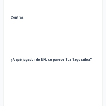
Habilidad para navegar en la bolsa de protección
Liderazgo
Contras
Historial de lesiones
Tiende a descuidarse y recibir golpes al final del
acarreo
Durabilidad
¿A qué jugador de NFL se parece Tua Tagovailoa?
Drew Brees
ve el video de Tua Tagovailoa