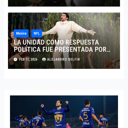
Musica
NFL
LA UNIDAD COMO RESPUESTA
POLÍTICA FUE PRESENTADA POR
BAD BUNNY EN EL SUPER BOWL LX
FEB 11, 2026
ALEJANDRO DELFIN