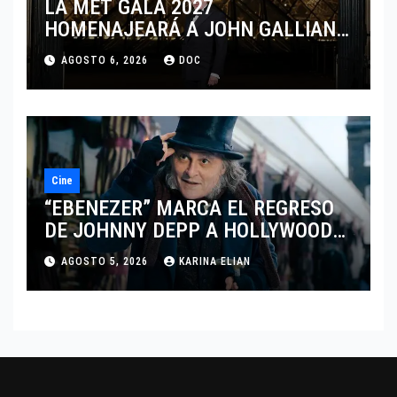
LA MET GALA 2027
HOMENAJEARÁ A JOHN GALLIANO
MARCANDO EL REGRESO DEL REY
AGOSTO 6, 2026
DOC
DEL DRAMATISMO
Cine
“EBENEZER” MARCA EL REGRESO
DE JOHNNY DEPP A HOLLYWOOD
TRAS SU PASO POR EL CINE
AGOSTO 5, 2026
KARINA ELIAN
INDEPENDIENTE EUROPEO