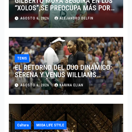
GILBERTO MORA SEGUIRÁ EN LOS
“XOLOS”,SE PREOCUPA MÁS POR
JUGAR EN SU EQUIPO.
AGOSTO 6, 2026
ALEJANDRO DELFIN
TENIS
EL RETORNO DEL DÚO DINÁMICO:
SERENA Y VENUS WILLIAMS
DISPUTARÁN LOS DOBLES EN
AGOSTO 6, 2026
KARINA ELIAN
CINCINNATI 2026
Cultura
MODA LIFE STYLE