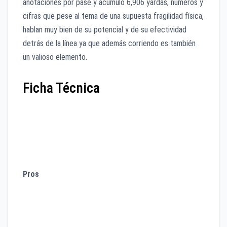
anotaciones por pase y acumuló 6,906 yardas, números y
cifras que pese al tema de una supuesta fragilidad física,
hablan muy bien de su potencial y de su efectividad
detrás de la línea ya que además corriendo es también
un valioso elemento.
Ficha Técnica
Estatura: 6’1”
Peso: 219 libras
Edad: 22 años
Experiencia: Junior
Pros
Puntería y colocación en los pases
Inteligencia