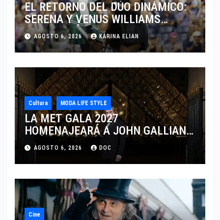
EL RETORNO DEL DÚO DINÁMICO:
SERENA Y VENUS WILLIAMS
DISPUTARÁN LOS DOBLES EN
AGOSTO 6, 2026
KARINA ELIAN
CINCINNATI 2026
Cultura
MODA LIFE STYLE
LA MET GALA 2027
HOMENAJEARÁ A JOHN GALLIANO
MARCANDO EL REGRESO DEL REY
AGOSTO 6, 2026
DOC
DEL DRAMATISMO
Cine