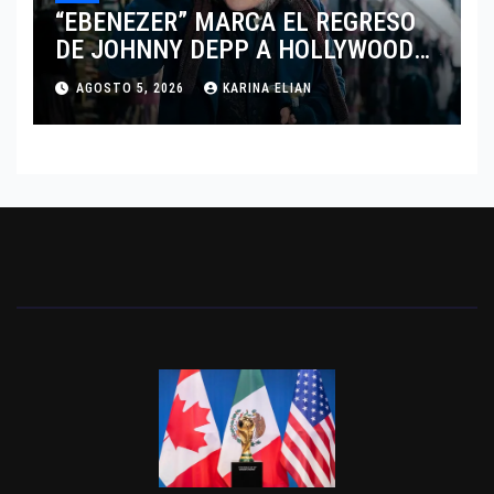
“EBENEZER” MARCA EL REGRESO
DE JOHNNY DEPP A HOLLYWOOD
TRAS SU PASO POR EL CINE
AGOSTO 5, 2026
KARINA ELIAN
INDEPENDIENTE EUROPEO