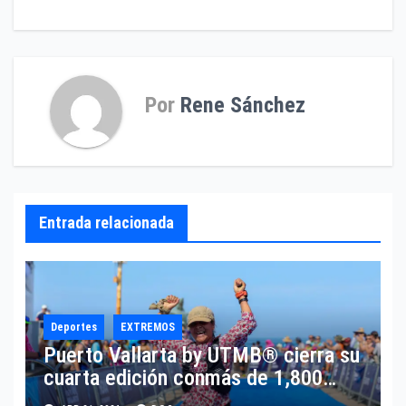
entradas
Por
Rene Sánchez
Entrada relacionada
Deportes
EXTREMOS
Puerto Vallarta by UTMB® cierra su
cuarta edición conmás de 1,800
corredores de 45 países y el