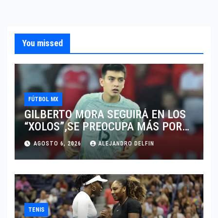
You missed
FÚTBOL MX
GILBERTO MORA SEGUIRÁ EN LOS
“XOLOS”,SE PREOCUPA MÁS POR
JUGAR EN SU EQUIPO.
AGOSTO 6, 2026
ALEJANDRO DELFIN
TENIS