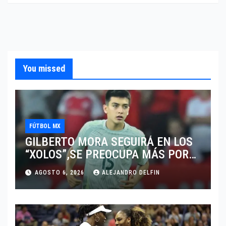
You missed
FÚTBOL MX
GILBERTO MORA SEGUIRÁ EN LOS
“XOLOS”,SE PREOCUPA MÁS POR
JUGAR EN SU EQUIPO.
AGOSTO 6, 2026
ALEJANDRO DELFIN