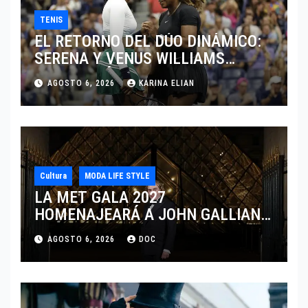
TENIS
EL RETORNO DEL DÚO DINÁMICO:
SERENA Y VENUS WILLIAMS
DISPUTARÁN LOS DOBLES EN
AGOSTO 6, 2026
KARINA ELIAN
CINCINNATI 2026
Cultura
MODA LIFE STYLE
LA MET GALA 2027
HOMENAJEARÁ A JOHN GALLIANO
MARCANDO EL REGRESO DEL REY
AGOSTO 6, 2026
DOC
DEL DRAMATISMO