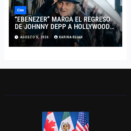
Cine
“EBENEZER” MARCA EL REGRESO
DE JOHNNY DEPP A HOLLYWOOD
TRAS SU PASO POR EL CINE
AGOSTO 5, 2026
KARINA ELIAN
INDEPENDIENTE EUROPEO