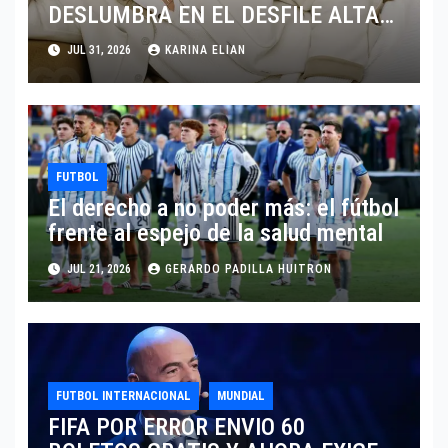
DESLUMBRA EN EL DESFILE ALTA
SARTORIA DE DOLCE & GABBANA
JUL 31, 2026
KARINA ELIAN
TRAS EL MUNDIAL 2026
FUTBOL
El derecho a no poder más: el fútbol
frente al espejo de la salud mental
JUL 21, 2026
GERARDO PADILLA HUITRON
FUTBOL INTERNACIONAL
MUNDIAL
FIFA POR ERROR ENVIO 60