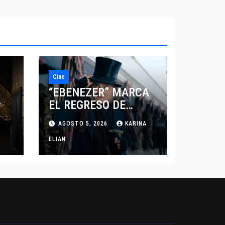
Cine
“EBENEZER” MARCA
EL REGRESO DE
7
JOHNNY DEPP A
AGOSTO 5, 2026
KARINA
HOLLYWOOD TRAS SU
PASO POR EL CINE
ELIAN
INDEPENDIENTE
EUROPEO