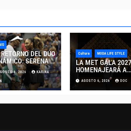
NIS
 RETORNO DEL DÚO
Cultura
MODA LIFE STYLE
NÁMICO: SERENA Y
LA MET GALA 202
NUS WILLIAMS
HOMENAJEARÁ A
GOSTO 6, 2026
KARINA
SPUTARÁN LOS
JOHN GALLIANO
AGOSTO 6, 2026
DOC
BLES EN
AN
MARCANDO EL
NCINNATI 2026
REGRESO DEL REY
DEL DRAMATISMO