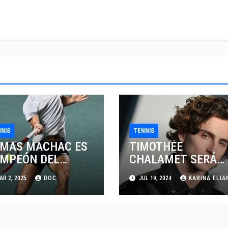
NIS
TENNIS
MAS MACHAC ES
TIMOTHÉE
MPEÓN DEL
CHALAMET SERÁ
IERTO MEXICANO
PARTE DE UNA
R 2, 2025
DOC
JUL 19, 2024
KARINA ELIA
LCEL
PELÍCULA
ADENTRADA EN EL
MUNDO DEL PING
PONG