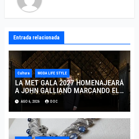
Entrada relacionada
Cultura
MODA LIFE STYLE
LA MET GALA 2027 HOMENAJEARÁ
A JOHN GALLIANO MARCANDO EL
REGRESO DEL REY DEL
AGO 6, 2026
DOC
DRAMATISMO