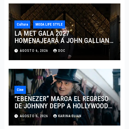
Cultura
MODA LIFE STYLE
LA MET GALA 2027
HOMENAJEARÁ A JOHN GALLIANO
MARCANDO EL REGRESO DEL REY
AGOSTO 6, 2026
DOC
DEL DRAMATISMO
Cine
“EBENEZER” MARCA EL REGRESO
DE JOHNNY DEPP A HOLLYWOOD
TRAS SU PASO POR EL CINE
AGOSTO 5, 2026
KARINA ELIAN
INDEPENDIENTE EUROPEO