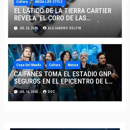
Cultura
MODA LIFE STYLE
EL LATIDO DE LA TIERRA CARTIER
REVELA ‘EL CORO DE LAS
PIEDRAS’, SU NUEVA SINFONÍA DE
JUL 23, 2026
ALEJANDRO DELFIN
ALTA JOYERÍA
Copa Del Mundo
Cultura
Musica
CAIFANES TOMA EL ESTADIO GNP
SEGUROS EN EL EPICENTRO DE LA
IDENTIDAD MEXICANA
JUL 16, 2026
DOC