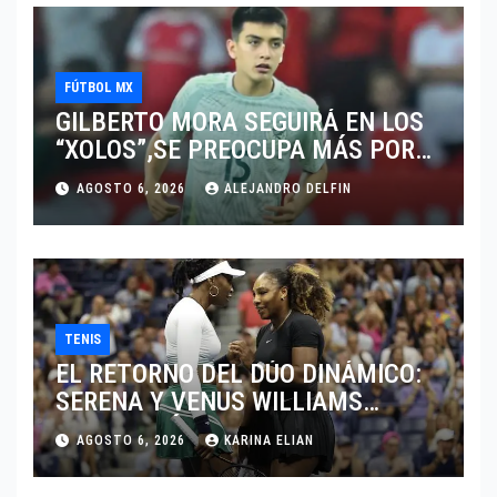
FÚTBOL MX
GILBERTO MORA SEGUIRÁ EN LOS
“XOLOS”,SE PREOCUPA MÁS POR
JUGAR EN SU EQUIPO.
AGOSTO 6, 2026
ALEJANDRO DELFIN
TENIS
EL RETORNO DEL DÚO DINÁMICO:
SERENA Y VENUS WILLIAMS
DISPUTARÁN LOS DOBLES EN
AGOSTO 6, 2026
KARINA ELIAN
CINCINNATI 2026