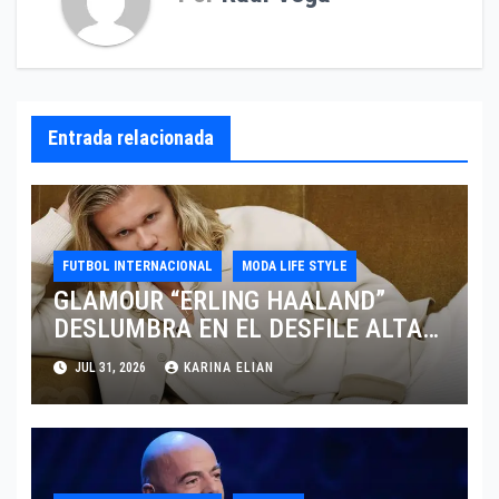
Entrada relacionada
FUTBOL INTERNACIONAL
MODA LIFE STYLE
GLAMOUR “ERLING HAALAND”
DESLUMBRA EN EL DESFILE ALTA
SARTORIA DE DOLCE & GABBANA
JUL 31, 2026
KARINA ELIAN
TRAS EL MUNDIAL 2026