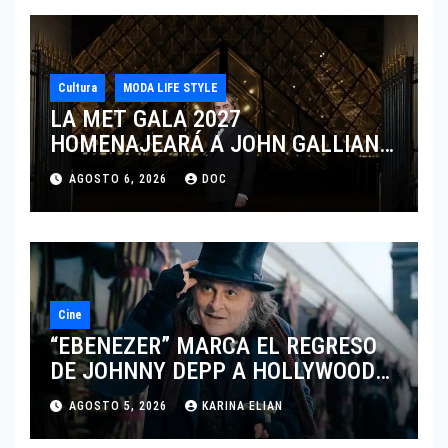
Cultura
MODA LIFE STYLE
LA MET GALA 2027
HOMENAJEARÁ A JOHN GALLIANO
MARCANDO EL REGRESO DEL REY
AGOSTO 6, 2026
DOC
DEL DRAMATISMO
Cine
“EBENEZER” MARCA EL REGRESO
DE JOHNNY DEPP A HOLLYWOOD
TRAS SU PASO POR EL CINE
AGOSTO 5, 2026
KARINA ELIAN
INDEPENDIENTE EUROPEO