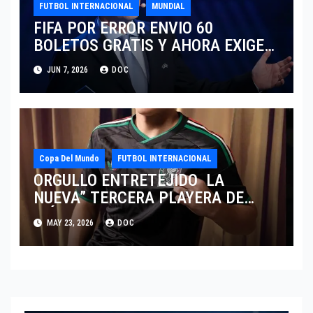
FUTBOL INTERNACIONAL
MUNDIAL
FIFA POR ERROR ENVIO 60
BOLETOS GRATIS Y AHORA EXIGE
COBRO.
JUN 7, 2026
DOC
Copa Del Mundo
FUTBOL INTERNACIONAL
ORGULLO ENTRETEJIDO LA
NUEVA” TERCERA PLAYERA DE
MÉXICO” INGRESA AL ARCHIVO
MAY 23, 2026
DOC
HISTÓRICO DE ADIDAS EN
ALEMANIA