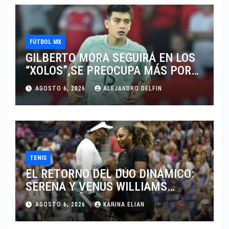
FÚTBOL MX
GILBERTO MORA SEGUIRÁ EN LOS
“XOLOS”,SE PREOCUPA MÁS POR
JUGAR EN SU EQUIPO.
AGOSTO 6, 2026
ALEJANDRO DELFIN
TENIS
EL RETORNO DEL DÚO DINÁMICO:
SERENA Y VENUS WILLIAMS
DISPUTARÁN LOS DOBLES EN
AGOSTO 6, 2026
KARINA ELIAN
CINCINNATI 2026