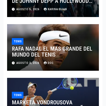
DE JOHNNY DEPP A HOLLYWOOD
TRAS SU PASO POR EL CINE
AGOSTO 5, 2026
KARINA ELIAN
INDEPENDIENTE EUROPEO
TENIS
RAFA NADAL EL MÁS GRANDE DEL
MUNDO DEL TENIS
AGOSTO 3, 2026
DOC
TENIS
MARKETA VONDROUSOVA