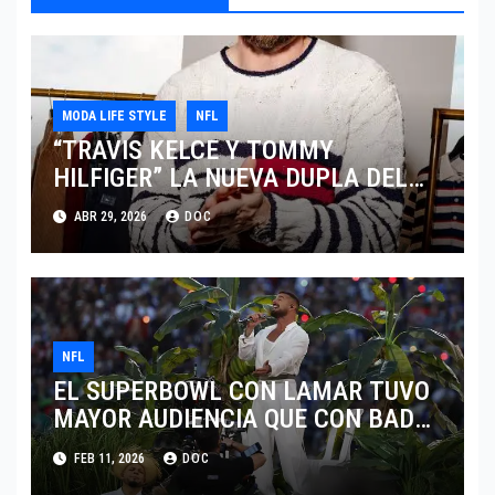
MODA LIFE STYLE
NFL
“TRAVIS KELCE Y TOMMY
HILFIGER” LA NUEVA DUPLA DEL
“CLASSIC AMERICAN COOL”
ABR 29, 2026
DOC
NFL
EL SUPERBOWL CON LAMAR TUVO
MAYOR AUDIENCIA QUE CON BAD
BUNNY
FEB 11, 2026
DOC