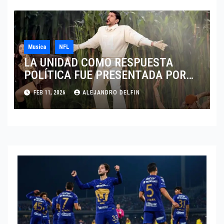
Musica
NFL
LA UNIDAD COMO RESPUESTA
POLÍTICA FUE PRESENTADA POR
BAD BUNNY EN EL SUPER BOWL LX
FEB 11, 2026
ALEJANDRO DELFIN