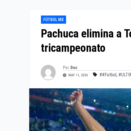
FÚTBOL MX
Pachuca elimina a T
tricampeonato
Por
Doc
##Futbol
,
#ULTI
MAY 11, 2026