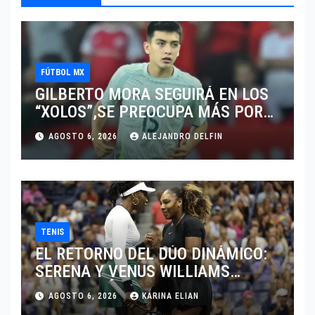
FÚTBOL MX
GILBERTO MORA SEGUIRÁ EN LOS
“XOLOS”,SE PREOCUPA MÁS POR
JUGAR EN SU EQUIPO.
AGOSTO 6, 2026
ALEJANDRO DELFIN
TENIS
EL RETORNO DEL DÚO DINÁMICO:
SERENA Y VENUS WILLIAMS
DISPUTARÁN LOS DOBLES EN
AGOSTO 6, 2026
KARINA ELIAN
CINCINNATI 2026