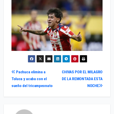
Navegación
Pachuca elimina a
CHIVAS POR EL MILAGRO
Toluca y acaba con el
DE LA REMONTADA ESTA
de
sueño del tricampeonato
NOCHE
entradas