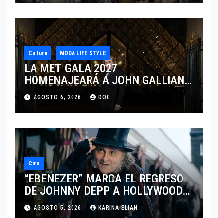
Cultura
MODA LIFE STYLE
LA MET GALA 2027
HOMENAJEARÁ A JOHN GALLIANO
MARCANDO EL REGRESO DEL REY
AGOSTO 6, 2026
DOC
DEL DRAMATISMO
Cine
“EBENEZER” MARCA EL REGRESO
DE JOHNNY DEPP A HOLLYWOOD
TRAS SU PASO POR EL CINE
AGOSTO 5, 2026
KARINA ELIAN
INDEPENDIENTE EUROPEO