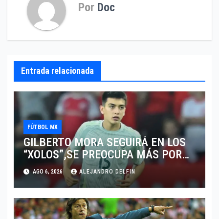
Por
Doc
Entrada relacionada
FÚTBOL MX
GILBERTO MORA SEGUIRÁ EN LOS
“XOLOS”,SE PREOCUPA MÁS POR
JUGAR EN SU EQUIPO.
AGO 6, 2026
ALEJANDRO DELFIN