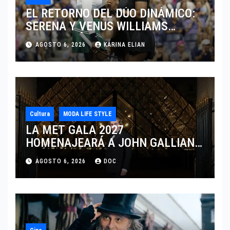
EL RETORNO DEL DÚO DINÁMICO:
SERENA Y VENUS WILLIAMS
DISPUTARÁN LOS DOBLES EN
AGOSTO 6, 2026
KARINA ELIAN
CINCINNATI 2026
Cultura
MODA LIFE STYLE
LA MET GALA 2027
HOMENAJEARÁ A JOHN GALLIANO
MARCANDO EL REGRESO DEL REY
AGOSTO 6, 2026
DOC
DEL DRAMATISMO