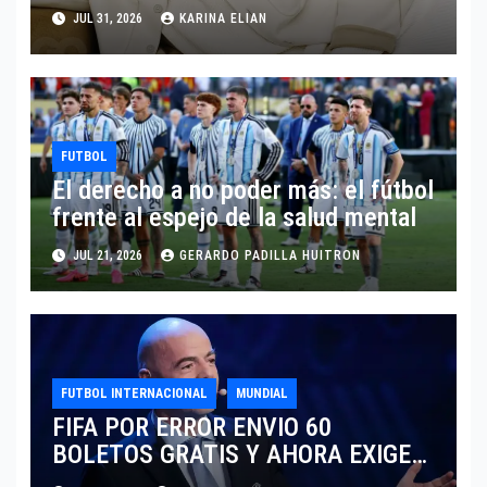
SARTORIA DE DOLCE & GABBANA
JUL 31, 2026
KARINA ELIAN
TRAS EL MUNDIAL 2026
FUTBOL
El derecho a no poder más: el fútbol
frente al espejo de la salud mental
JUL 21, 2026
GERARDO PADILLA HUITRON
FUTBOL INTERNACIONAL
MUNDIAL
FIFA POR ERROR ENVIO 60
BOLETOS GRATIS Y AHORA EXIGE
COBRO.