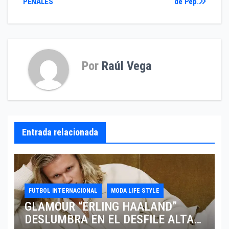
PENALES
de Pep.
de
entradas
Por
Raúl Vega
Entrada relacionada
FUTBOL INTERNACIONAL
MODA LIFE STYLE
GLAMOUR “ERLING HAALAND”
DESLUMBRA EN EL DESFILE ALTA