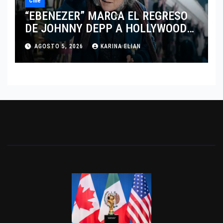
Cine
“EBENEZER” MARCA EL REGRESO
DE JOHNNY DEPP A HOLLYWOOD
TRAS SU PASO POR EL CINE
AGOSTO 5, 2026
KARINA ELIAN
INDEPENDIENTE EUROPEO