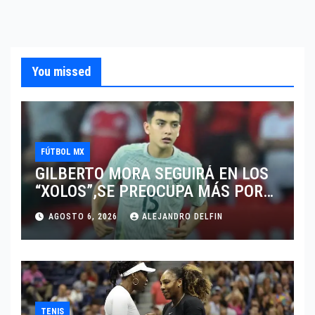
You missed
FÚTBOL MX
GILBERTO MORA SEGUIRÁ EN LOS
“XOLOS”,SE PREOCUPA MÁS POR
JUGAR EN SU EQUIPO.
AGOSTO 6, 2026
ALEJANDRO DELFIN
TENIS