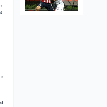
os
na
e
an
el