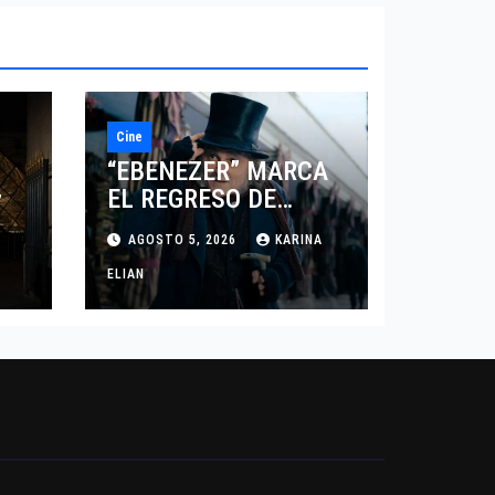
Cine
“EBENEZER” MARCA
EL REGRESO DE
7
JOHNNY DEPP A
AGOSTO 5, 2026
KARINA
HOLLYWOOD TRAS SU
PASO POR EL CINE
ELIAN
INDEPENDIENTE
EUROPEO