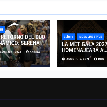
NIS
 RETORNO DEL DÚO
Cultura
MODA LIFE STYLE
NÁMICO: SERENA Y
LA MET GALA 202
NUS WILLIAMS
HOMENAJEARÁ A
GOSTO 6, 2026
KARINA
SPUTARÁN LOS
JOHN GALLIANO
AGOSTO 6, 2026
DOC
BLES EN
AN
MARCANDO EL
NCINNATI 2026
REGRESO DEL REY
DEL DRAMATISMO