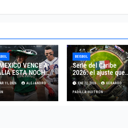
SBOL
BEISBOL
 MEXICO VENCE A
Serie del Caribe
ALIA ESTA NOCHE
2026: el ajuste que
IMINA A USA, DEL
llevó a México a
R 11, 2026
ALEJANDRO
ENE 22, 2026
GERARDO
NDIAL DE
competir con dos
ISBOL 2026
IN
equipos
PADILLA HUITRON