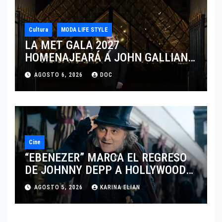
Cultura
MODA LIFE STYLE
LA MET GALA 2027
HOMENAJEARÁ A JOHN GALLIANO
MARCANDO EL REGRESO DEL REY
AGOSTO 6, 2026
DOC
DEL DRAMATISMO
Cine
“EBENEZER” MARCA EL REGRESO
DE JOHNNY DEPP A HOLLYWOOD
TRAS SU PASO POR EL CINE
AGOSTO 5, 2026
KARINA ELIAN
INDEPENDIENTE EUROPEO