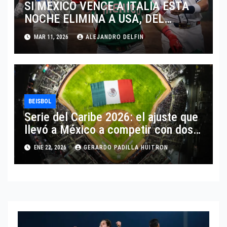
SI MEXICO VENCE A ITALIA ESTA
NOCHE ELIMINA A USA, DEL
MUNDIAL DE BEISBOL 2026
MAR 11, 2026
ALEJANDRO DELFIN
BEISBOL
Serie del Caribe 2026: el ajuste que
llevó a México a competir con dos
equipos
ENE 22, 2026
GERARDO PADILLA HUITRON