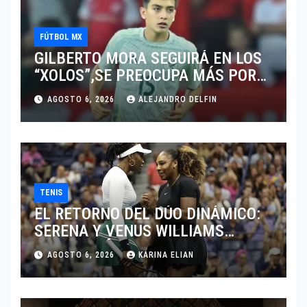
FÚTBOL MX
GILBERTO MORA SEGUIRÁ EN LOS
“XOLOS”,SE PREOCUPA MÁS POR
JUGAR EN SU EQUIPO.
AGOSTO 6, 2026
ALEJANDRO DELFIN
TENIS
EL RETORNO DEL DÚO DINÁMICO:
SERENA Y VENUS WILLIAMS
DISPUTARÁN LOS DOBLES EN
AGOSTO 6, 2026
KARINA ELIAN
CINCINNATI 2026