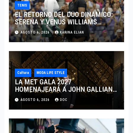
TENIS
EL RETORNO DEL DÚO DINÁMICO:
SERENA Y VENUS WILLIAMS
DISPUTARÁN LOS DOBLES EN
AGOSTO 6, 2026
KARINA ELIAN
CINCINNATI 2026
Cultura
MODA LIFE STYLE
LA MET GALA 2027
HOMENAJEARÁ A JOHN GALLIANO
MARCANDO EL REGRESO DEL REY
AGOSTO 6, 2026
DOC
DEL DRAMATISMO