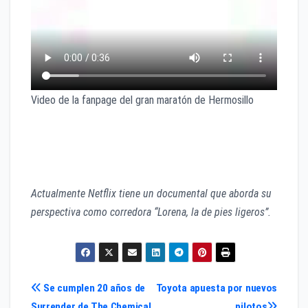
Video de la fanpage del gran maratón de Hermosillo
Próximo domingo 1 de diciembre del 2019
correrá 42km
En Hermosillo Sonora
Actualmente Netflix tiene un documental que aborda su
perspectiva como corredora “Lorena, la de pies ligeros”.
Navegación
Se cumplen 20 años de
Toyota apuesta por nuevos
Surrender de The Chemical
pilotos