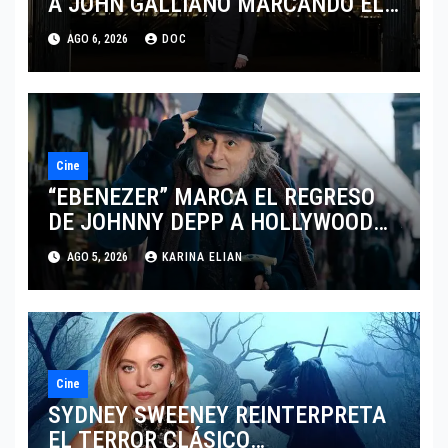
A JOHN GALLIANO MARCANDO EL
REGRESO DEL REY DEL
AGO 6, 2026
DOC
DRAMATISMO
Cine
“EBENEZER” MARCA EL REGRESO
DE JOHNNY DEPP A HOLLYWOOD
TRAS SU PASO POR EL CINE
AGO 5, 2026
KARINA ELIAN
INDEPENDIENTE EUROPEO
Cine
SYDNEY SWEENEY REINTERPRETA
EL TERROR CLÁSICO