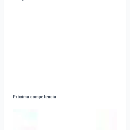
2do lugar Ultramaratón “Caballo Blanco” Chihuahua
100 km en 2016
1er lugar Ultramaratón “Cerro Rojo” Tlatlauquitepec
50 km en 2017
1er lugar Ultramaratón “De los Cañones” Chihuahua
100 km en 2017
2do lugar Ultramaratón “De los Cañones” Chihuahua
100 km en 2018
3er lugar Ultramaratón “Tenerife Bluetrail” España
102km en 2018
Próxima competencia