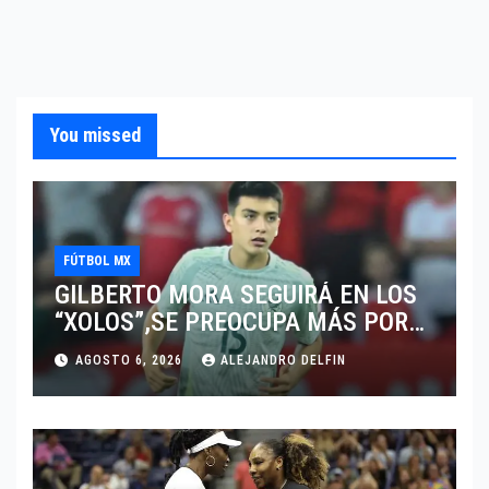
You missed
FÚTBOL MX
GILBERTO MORA SEGUIRÁ EN LOS
“XOLOS”,SE PREOCUPA MÁS POR
JUGAR EN SU EQUIPO.
AGOSTO 6, 2026
ALEJANDRO DELFIN