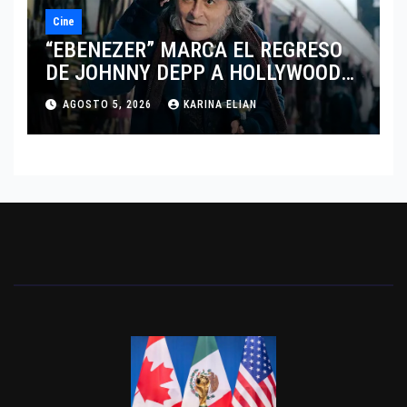
Cine
“EBENEZER” MARCA EL REGRESO
DE JOHNNY DEPP A HOLLYWOOD
TRAS SU PASO POR EL CINE
AGOSTO 5, 2026
KARINA ELIAN
INDEPENDIENTE EUROPEO