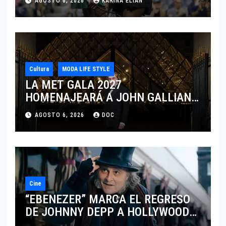
AGOSTO 6, 2026
KARINA ELIAN
CINCINNATI 2026
Cultura
MODA LIFE STYLE
LA MET GALA 2027
HOMENAJEARÁ A JOHN GALLIANO
MARCANDO EL REGRESO DEL REY
AGOSTO 6, 2026
DOC
DEL DRAMATISMO
Cine
“EBENEZER” MARCA EL REGRESO
DE JOHNNY DEPP A HOLLYWOOD
TRAS SU PASO POR EL CINE