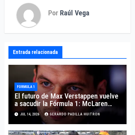
Por
Raúl Vega
Entrada relacionada
FORMULA 1
El futuro de Max Verstappen vuelve
a sacudir la Fórmula 1: McLaren
aparece como posible destino
JUL 14, 2026
GERARDO PADILLA HUITRON