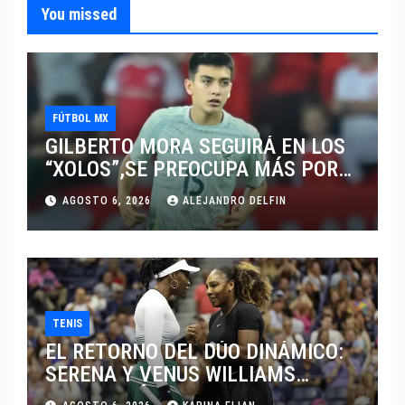
You missed
FÚTBOL MX
GILBERTO MORA SEGUIRÁ EN LOS
“XOLOS”,SE PREOCUPA MÁS POR
JUGAR EN SU EQUIPO.
AGOSTO 6, 2026
ALEJANDRO DELFIN
TENIS
EL RETORNO DEL DÚO DINÁMICO:
SERENA Y VENUS WILLIAMS
DISPUTARÁN LOS DOBLES EN