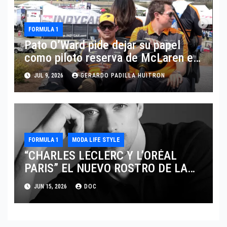
FORMULA 1
Pato O’Ward pide dejar su papel
como piloto reserva de McLaren en
Fórmula 1
JUL 9, 2026
GERARDO PADILLA HUITRON
FORMULA 1
MODA LIFE STYLE
“CHARLES LECLERC Y L’ORÉAL
PARIS” EL NUEVO ROSTRO DE LA
EXCELENCIA Y LA MASCULINIDAD
JUN 15, 2026
DOC
MODERNA