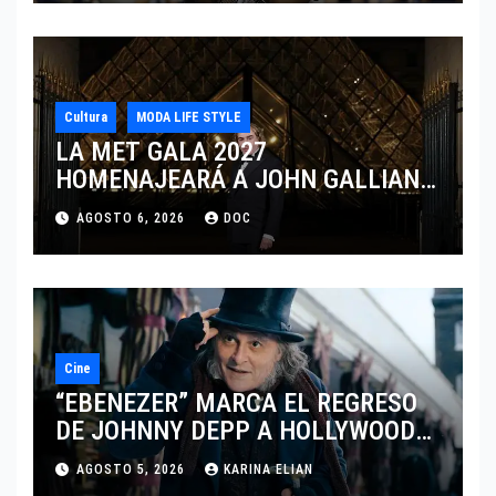
Cultura
MODA LIFE STYLE
LA MET GALA 2027
HOMENAJEARÁ A JOHN GALLIANO
MARCANDO EL REGRESO DEL REY
AGOSTO 6, 2026
DOC
DEL DRAMATISMO
Cine
“EBENEZER” MARCA EL REGRESO
DE JOHNNY DEPP A HOLLYWOOD
TRAS SU PASO POR EL CINE
AGOSTO 5, 2026
KARINA ELIAN
INDEPENDIENTE EUROPEO