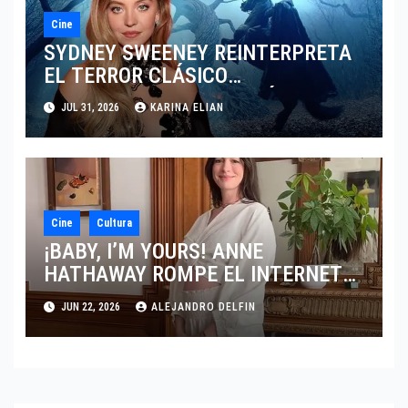
Cine
SYDNEY SWEENEY REINTERPRETA
EL TERROR CLÁSICO
PRESENTANDO UNA VISIÓN
JUL 31, 2026
KARINA ELIAN
FEMENINA DE SLEEPY HOLLOW
Cine
Cultura
¡BABY, I’M YOURS! ANNE
HATHAWAY ROMPE EL INTERNET
AL ANUNCIAR SU TERCER
JUN 22, 2026
ALEJANDRO DELFIN
EMBARAZO