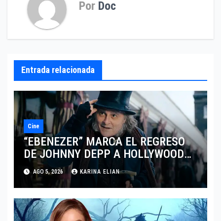
Por
Doc
Entrada relacionada
Cine
“EBENEZER” MARCA EL REGRESO
DE JOHNNY DEPP A HOLLYWOOD
TRAS SU PASO POR EL CINE
AGO 5, 2026
KARINA ELIAN
INDEPENDIENTE EUROPEO