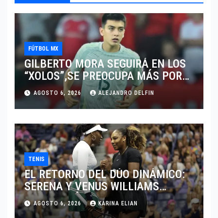
FÚTBOL MX
GILBERTO MORA SEGUIRÁ EN LOS
“XOLOS”,SE PREOCUPA MÁS POR
JUGAR EN SU EQUIPO.
AGOSTO 6, 2026
ALEJANDRO DELFIN
TENIS
EL RETORNO DEL DÚO DINÁMICO:
SERENA Y VENUS WILLIAMS
DISPUTARÁN LOS DOBLES EN
AGOSTO 6, 2026
KARINA ELIAN
CINCINNATI 2026