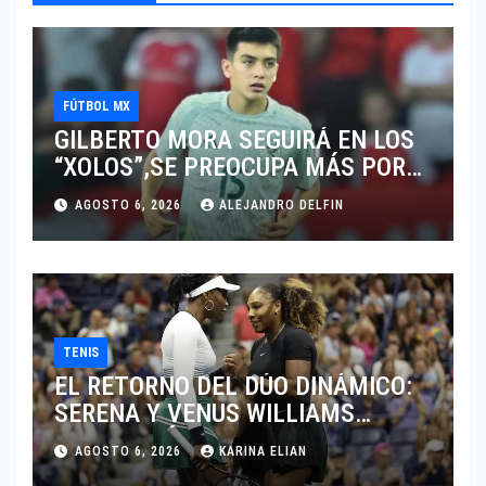
FÚTBOL MX
GILBERTO MORA SEGUIRÁ EN LOS
“XOLOS”,SE PREOCUPA MÁS POR
JUGAR EN SU EQUIPO.
AGOSTO 6, 2026
ALEJANDRO DELFIN
TENIS
EL RETORNO DEL DÚO DINÁMICO:
SERENA Y VENUS WILLIAMS
DISPUTARÁN LOS DOBLES EN
AGOSTO 6, 2026
KARINA ELIAN
CINCINNATI 2026