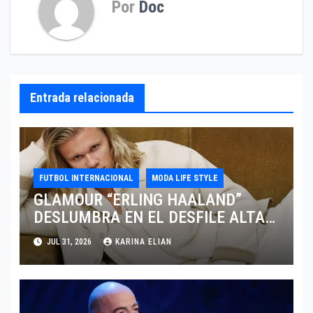
Por
Doc
Entrada relacionada
FUTBOL INTERNACIONAL
MODA LIFE STYLE
GLAMOUR “ERLING HAALAND”
DESLUMBRA EN EL DESFILE ALTA
SARTORIA DE DOLCE & GABBANA
JUL 31, 2026
KARINA ELIAN
TRAS EL MUNDIAL 2026