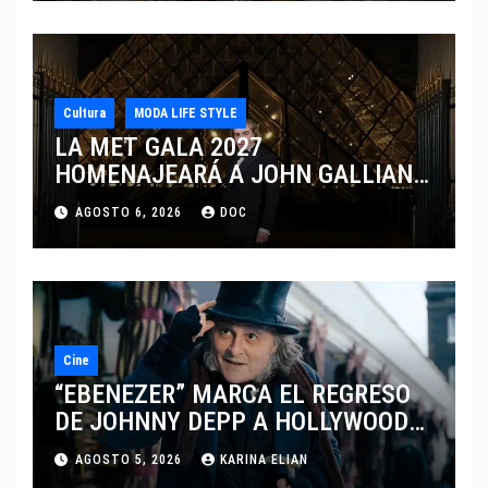
Cultura
MODA LIFE STYLE
LA MET GALA 2027
HOMENAJEARÁ A JOHN GALLIANO
MARCANDO EL REGRESO DEL REY
AGOSTO 6, 2026
DOC
DEL DRAMATISMO
Cine
“EBENEZER” MARCA EL REGRESO
DE JOHNNY DEPP A HOLLYWOOD
TRAS SU PASO POR EL CINE
AGOSTO 5, 2026
KARINA ELIAN
INDEPENDIENTE EUROPEO