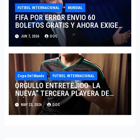
FUTBOL INTERNACIONAL
MUNDIAL
FIFA POR ERROR ENVIO 60
BOLETOS GRATIS Y AHORA EXIGE
COBRO.
JUN 7, 2026
DOC
Copa Del Mundo
FUTBOL INTERNACIONAL
ORGULLO ENTRETEJIDO LA
NUEVA” TERCERA PLAYERA DE
MÉXICO” INGRESA AL ARCHIVO
MAY 23, 2026
DOC
HISTÓRICO DE ADIDAS EN
ALEMANIA