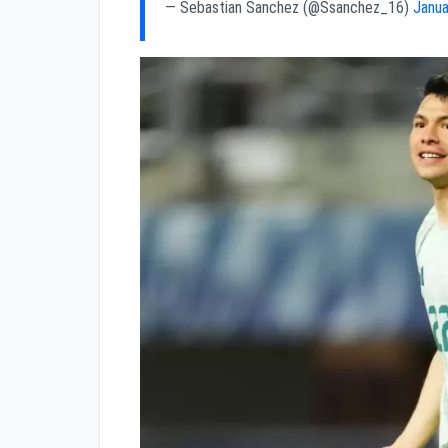
— Sebastian Sanchez (@Ssanchez_16)
Janua