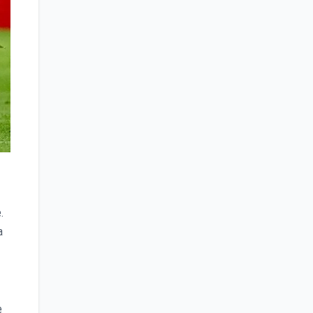
.
a
e