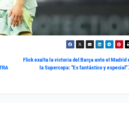
Flick exalta la victoria del Barça ante el Madrid 
TRA
la Supercopa: “Es fantástico y especial”