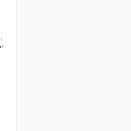
e
o
el