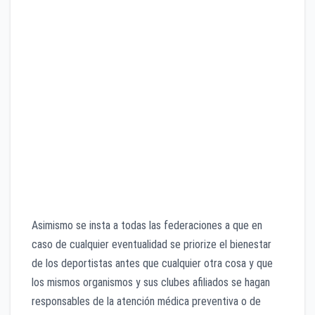
Atender las especificaciones de cada país, región o
ciudad dónde se vaya a realizar la actividad
preparatoria u oficial.
Higiene y distanciamiento en todo momento.
Realización contínua de tests y seguimiento.
Máxima precaución en los desplazamientos a otras
ciudades, estadios o instalaciones.
Atención especial a la salud, condición física y
lesiones de los y las futbolistas.
Aplicación de las mismas medidas para el fútbol base
y el sector amateur.
Asimismo se insta a todas las federaciones a que en
caso de cualquier eventualidad se priorize el bienestar
de los deportistas antes que cualquier otra cosa y que
los mismos organismos y sus clubes afiliados se hagan
responsables de la atención médica preventiva o de