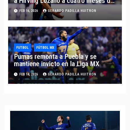
a Hirving Lozano a cuatro meses del
Mundial
FEB 16, 2026
GERARDO PADILLA HUITRON
FUTBOL
FÚTBOL MX
Pumas remonta a Puebla y se
mantiene invicto en la Liga MX
FEB 14, 2026
GERARDO PADILLA HUITRON