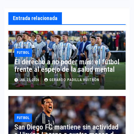
Entrada relacionada
FUTBOL
El derecho a no poder más: el fútbol
frente al espejo de la salud mental
JUL 21, 2026
GERARDO PADILLA HUITRON
FUTBOL
San Diego FC mantiene sin actividad