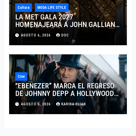
Cultura
MODA LIFE STYLE
LA MET GALA 2027
HOMENAJEARÁ A JOHN GALLIANO
MARCANDO EL REGRESO DEL REY
AGOSTO 6, 2026
DOC
DEL DRAMATISMO
Cine
“EBENEZER” MARCA EL REGRESO
DE JOHNNY DEPP A HOLLYWOOD
TRAS SU PASO POR EL CINE
AGOSTO 5, 2026
KARINA ELIAN
INDEPENDIENTE EUROPEO