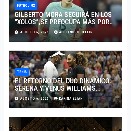
FÚTBOL MX
GILBERTO MORA SEGUIRÁ EN LOS
“XOLOS”,SE PREOCUPA MÁS POR
JUGAR EN SU EQUIPO.
AGOSTO 6, 2026
ALEJANDRO DELFIN
TENIS
EL RETORNO DEL DÚO DINÁMICO:
SERENA Y VENUS WILLIAMS
DISPUTARÁN LOS DOBLES EN
AGOSTO 6, 2026
KARINA ELIAN
CINCINNATI 2026