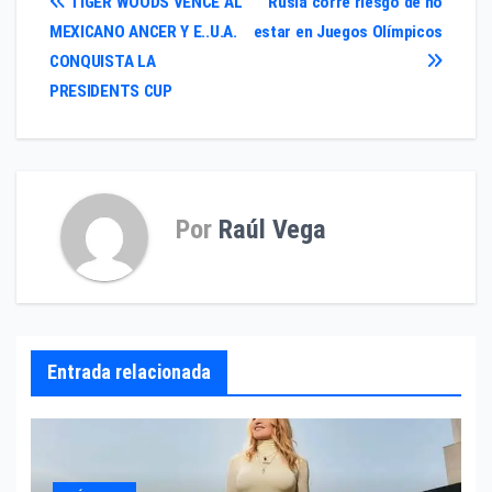
Navegación
TIGER WOODS VENCE AL
Rusia corre riesgo de no
MEXICANO ANCER Y E..U.A.
estar en Juegos Olímpicos
de
CONQUISTA LA
entradas
PRESIDENTS CUP
Por
Raúl Vega
Entrada relacionada