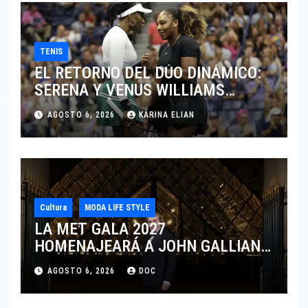
TENIS
EL RETORNO DEL DÚO DINÁMICO:
SERENA Y VENUS WILLIAMS
DISPUTARÁN LOS DOBLES EN
AGOSTO 6, 2026
KARINA ELIAN
CINCINNATI 2026
Cultura
MODA LIFE STYLE
LA MET GALA 2027
HOMENAJEARÁ A JOHN GALLIANO
MARCANDO EL REGRESO DEL REY
AGOSTO 6, 2026
DOC
DEL DRAMATISMO