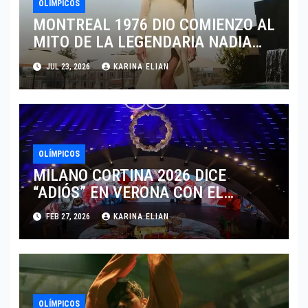
OLÍMPICOS
MONTREAL 1976 DIO COMIENZO AL
MITO DE LA LEGENDARIA NADIA
COMANECI
JUL 23, 2026
KARINA ELIAN
OLÍMPICOS
MILANO CORTINA 2026 DICE
“ADIÓS” EN VERONA CON EL
LEGADO DE LA MODA ALPINA
FEB 27, 2026
KARINA ELIAN
OLÍMPICOS