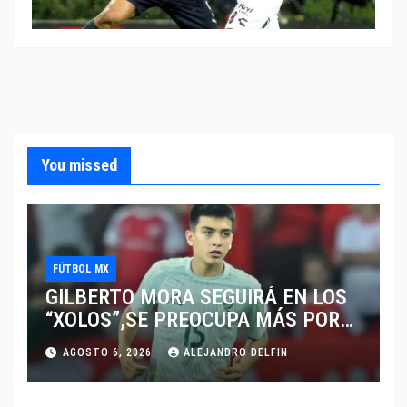
You missed
FÚTBOL MX
GILBERTO MORA SEGUIRÁ EN LOS
“XOLOS”,SE PREOCUPA MÁS POR
JUGAR EN SU EQUIPO.
AGOSTO 6, 2026
ALEJANDRO DELFIN