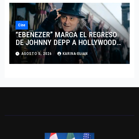
Cine
“EBENEZER” MARCA EL REGRESO
DE JOHNNY DEPP A HOLLYWOOD
TRAS SU PASO POR EL CINE
AGOSTO 5, 2026
KARINA ELIAN
INDEPENDIENTE EUROPEO