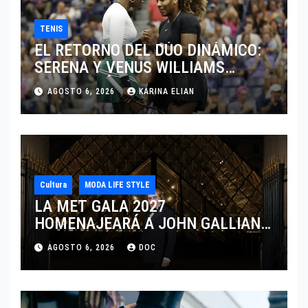
TENIS
EL RETORNO DEL DÚO DINÁMICO:
SERENA Y VENUS WILLIAMS
DISPUTARÁN LOS DOBLES EN
AGOSTO 6, 2026
KARINA ELIAN
CINCINNATI 2026
Cultura
MODA LIFE STYLE
LA MET GALA 2027
HOMENAJEARÁ A JOHN GALLIANO
MARCANDO EL REGRESO DEL REY
AGOSTO 6, 2026
DOC
DEL DRAMATISMO