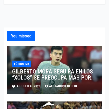
You missed
FÚTBOL MX
GILBERTO MORA SEGUIRÁ EN LOS
“XOLOS”,SE PREOCUPA MÁS POR
JUGAR EN SU EQUIPO.
AGOSTO 6, 2026
ALEJANDRO DELFIN