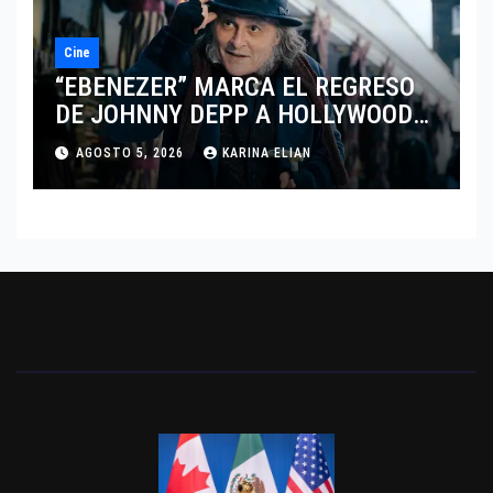
Cine
“EBENEZER” MARCA EL REGRESO
DE JOHNNY DEPP A HOLLYWOOD
TRAS SU PASO POR EL CINE
AGOSTO 5, 2026
KARINA ELIAN
INDEPENDIENTE EUROPEO