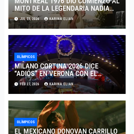
MONTREAL 1976 DIO COMIENZO AL
MITO DE LA LEGENDARIA NADIA
COMANECI
JUL 23, 2026
KARINA ELIAN
OLÍMPICOS
MILANO CORTINA 2026 DICE
“ADIÓS” EN VERONA CON EL
LEGADO DE LA MODA ALPINA
FEB 27, 2026
KARINA ELIAN
OLÍMPICOS
EL MEXICANO DONOVAN CARRILLO