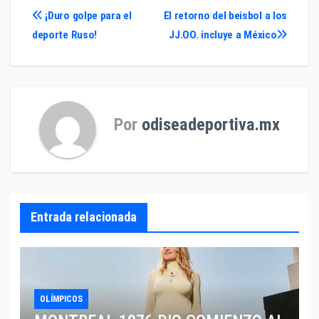
Navegación
¡Duro golpe para el
El retorno del beisbol a los
deporte Ruso!
JJ.OO. incluye a México
de
entradas
Por
odiseadeportiva.mx
Entrada relacionada
OLÍMPICOS