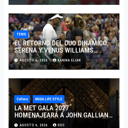
TENIS
EL RETORNO DEL DÚO DINÁMICO:
SERENA Y VENUS WILLIAMS
DISPUTARÁN LOS DOBLES EN
AGOSTO 6, 2026
KARINA ELIAN
CINCINNATI 2026
Cultura
MODA LIFE STYLE
LA MET GALA 2027
HOMENAJEARÁ A JOHN GALLIANO
MARCANDO EL REGRESO DEL REY
AGOSTO 6, 2026
DOC