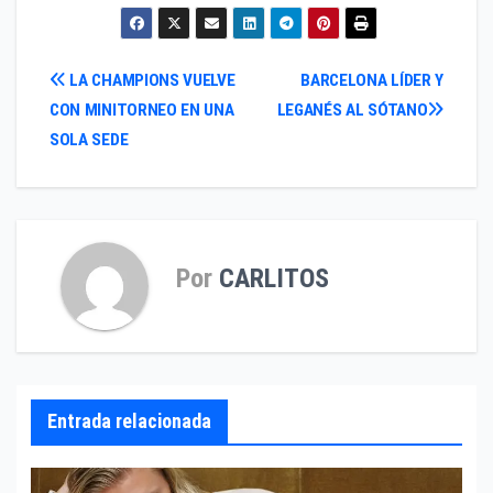
Navegación
LA CHAMPIONS VUELVE
BARCELONA LÍDER Y
CON MINITORNEO EN UNA
LEGANÉS AL SÓTANO
de
SOLA SEDE
entradas
Por
CARLITOS
Entrada relacionada