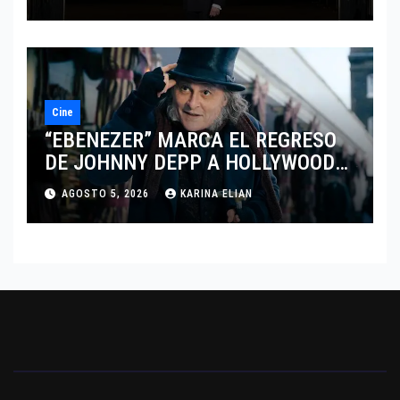
DEL DRAMATISMO
Cine
“EBENEZER” MARCA EL REGRESO
DE JOHNNY DEPP A HOLLYWOOD
TRAS SU PASO POR EL CINE
AGOSTO 5, 2026
KARINA ELIAN
INDEPENDIENTE EUROPEO