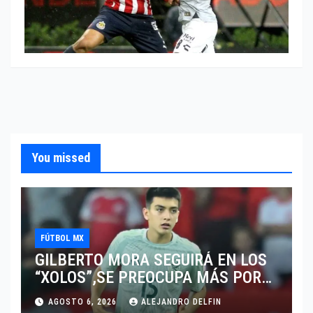
You missed
FÚTBOL MX
GILBERTO MORA SEGUIRÁ EN LOS
“XOLOS”,SE PREOCUPA MÁS POR
JUGAR EN SU EQUIPO.
AGOSTO 6, 2026
ALEJANDRO DELFIN