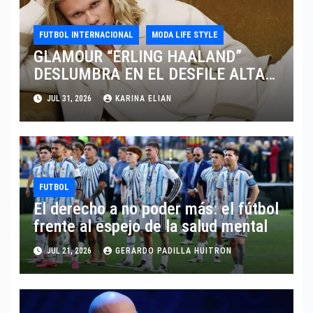
FUTBOL INTERNACIONAL
MODA LIFE STYLE
GLAMOUR “ERLING HAALAND”
DESLUMBRA EN EL DESFILE ALTA
SARTORIA DE DOLCE & GABBANA
JUL 31, 2026
KARINA ELIAN
TRAS EL MUNDIAL 2026
FUTBOL
El derecho a no poder más: el fútbol
frente al espejo de la salud mental
JUL 21, 2026
GERARDO PADILLA HUITRON