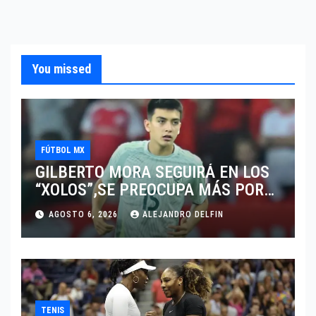
You missed
FÚTBOL MX
GILBERTO MORA SEGUIRÁ EN LOS
“XOLOS”,SE PREOCUPA MÁS POR
JUGAR EN SU EQUIPO.
AGOSTO 6, 2026
ALEJANDRO DELFIN
TENIS