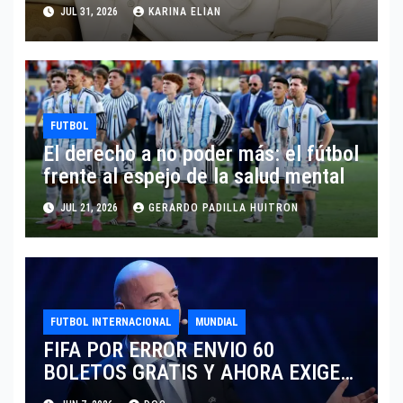
SARTORIA DE DOLCE & GABBANA
JUL 31, 2026
KARINA ELIAN
TRAS EL MUNDIAL 2026
FUTBOL
El derecho a no poder más: el fútbol
frente al espejo de la salud mental
JUL 21, 2026
GERARDO PADILLA HUITRON
FUTBOL INTERNACIONAL
MUNDIAL
FIFA POR ERROR ENVIO 60
BOLETOS GRATIS Y AHORA EXIGE
COBRO.