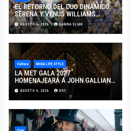
EL RETORNO DEL DÚO DINÁMICO:
SERENA Y VENUS WILLIAMS
DISPUTARÁN LOS DOBLES EN
AGOSTO 6, 2026
KARINA ELIAN
CINCINNATI 2026
Cultura
MODA LIFE STYLE
LA MET GALA 2027
HOMENAJEARÁ A JOHN GALLIANO
MARCANDO EL REGRESO DEL REY
AGOSTO 6, 2026
DOC
DEL DRAMATISMO
Cine