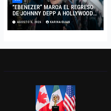
“EBENEZER” MARCA EL REGRESO
DE JOHNNY DEPP A HOLLYWOOD
TRAS SU PASO POR EL CINE
AGOSTO 5, 2026
KARINA ELIAN
INDEPENDIENTE EUROPEO