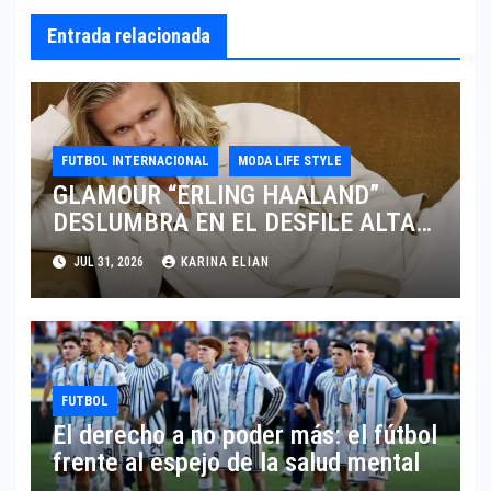
Entrada relacionada
FUTBOL INTERNACIONAL
MODA LIFE STYLE
GLAMOUR “ERLING HAALAND”
DESLUMBRA EN EL DESFILE ALTA
SARTORIA DE DOLCE & GABBANA
JUL 31, 2026
KARINA ELIAN
TRAS EL MUNDIAL 2026
FUTBOL
El derecho a no poder más: el fútbol
frente al espejo de la salud mental