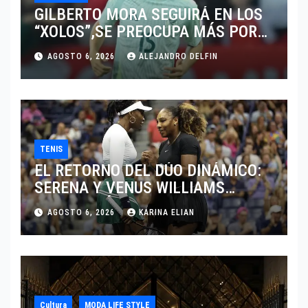
GILBERTO MORA SEGUIRÁ EN LOS
“XOLOS”,SE PREOCUPA MÁS POR
JUGAR EN SU EQUIPO.
AGOSTO 6, 2026
ALEJANDRO DELFIN
TENIS
EL RETORNO DEL DÚO DINÁMICO:
SERENA Y VENUS WILLIAMS
DISPUTARÁN LOS DOBLES EN
AGOSTO 6, 2026
KARINA ELIAN
CINCINNATI 2026
Cultura
MODA LIFE STYLE