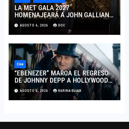
LA MET GALA 2027
HOMENAJEARÁ A JOHN GALLIANO
MARCANDO EL REGRESO DEL REY
AGOSTO 6, 2026
DOC
DEL DRAMATISMO
Cine
“EBENEZER” MARCA EL REGRESO
DE JOHNNY DEPP A HOLLYWOOD
TRAS SU PASO POR EL CINE
AGOSTO 5, 2026
KARINA ELIAN
INDEPENDIENTE EUROPEO