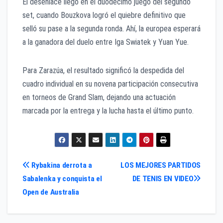
El desenlace llegó en el duodécimo juego del segundo
set, cuando Bouzkova logró el quiebre definitivo que
selló su pase a la segunda ronda. Ahí, la europea esperará
a la ganadora del duelo entre Iga Swiatek y Yuan Yue.
Para Zarazúa, el resultado significó la despedida del
cuadro individual en su novena participación consecutiva
en torneos de Grand Slam, dejando una actuación
marcada por la entrega y la lucha hasta el último punto.
Navegación
Rybakina derrota a
LOS MEJORES PARTIDOS
Sabalenka y conquista el
DE TENIS EN VIDEO
de
Open de Australia
entradas