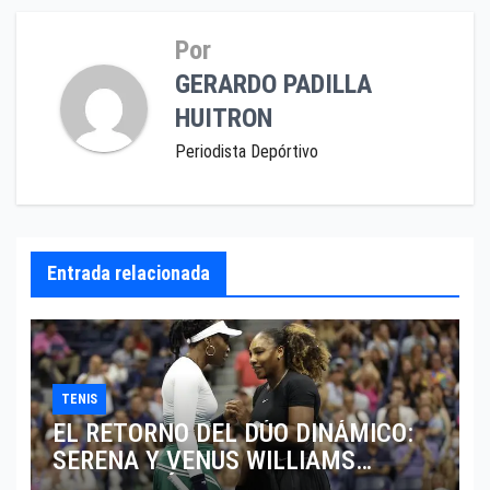
Por
GERARDO PADILLA
HUITRON
Periodista Depórtivo
Entrada relacionada
TENIS
EL RETORNO DEL DÚO DINÁMICO:
SERENA Y VENUS WILLIAMS
DISPUTARÁN LOS DOBLES EN