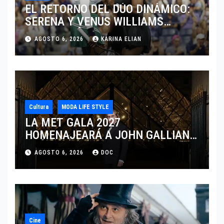
EL RETORNO DEL DÚO DINÁMICO:
SERENA Y VENUS WILLIAMS
DISPUTARÁN LOS DOBLES EN
AGOSTO 6, 2026
KARINA ELIAN
CINCINNATI 2026
Cultura
MODA LIFE STYLE
LA MET GALA 2027
HOMENAJEARÁ A JOHN GALLIANO
MARCANDO EL REGRESO DEL REY
AGOSTO 6, 2026
DOC
DEL DRAMATISMO
Cine