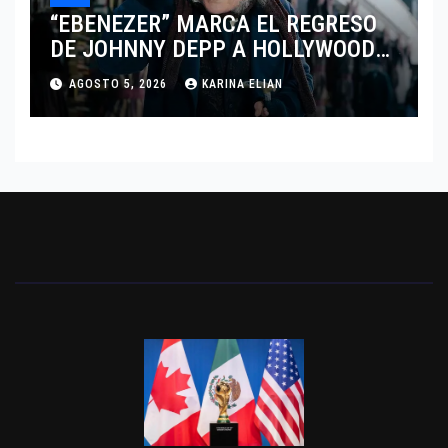
“EBENEZER” MARCA EL REGRESO
DE JOHNNY DEPP A HOLLYWOOD
TRAS SU PASO POR EL CINE
AGOSTO 5, 2026
KARINA ELIAN
INDEPENDIENTE EUROPEO