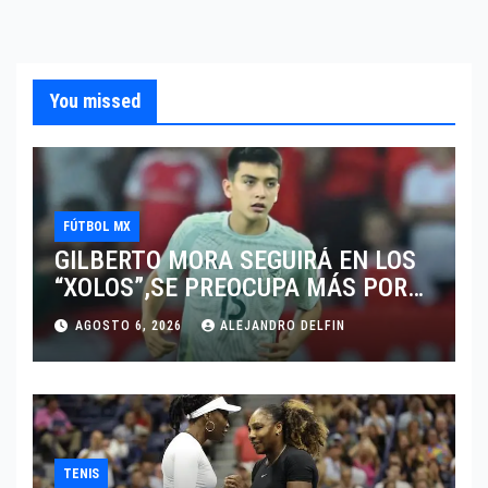
You missed
FÚTBOL MX
GILBERTO MORA SEGUIRÁ EN LOS
“XOLOS”,SE PREOCUPA MÁS POR
JUGAR EN SU EQUIPO.
AGOSTO 6, 2026
ALEJANDRO DELFIN
TENIS