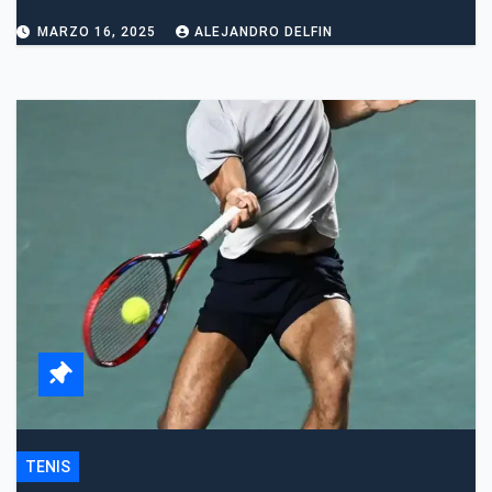
MARZO 16, 2025
ALEJANDRO DELFIN
TENIS