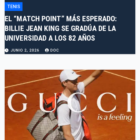
TENIS
EL “MATCH POINT” MÁS ESPERADO:
BILLIE JEAN KING SE GRADÚA DE LA
UNIVERSIDAD A LOS 82 AÑOS
JUNIO 2, 2026
DOC