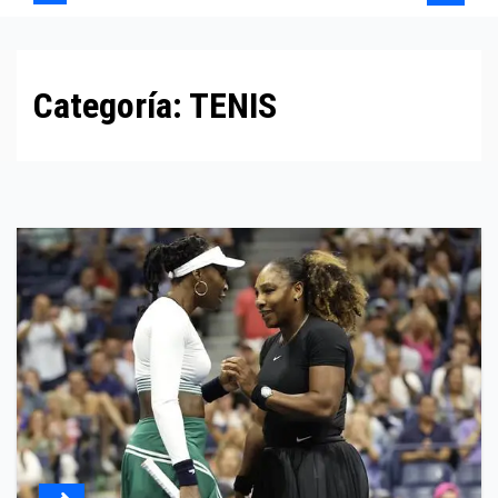
Categoría:
TENIS