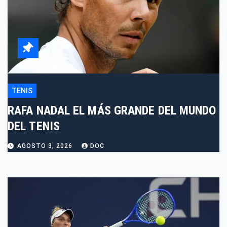
TENIS
RAFA NADAL EL MÁS GRANDE DEL MUNDO
DEL TENIS
AGOSTO 3, 2026
DOC