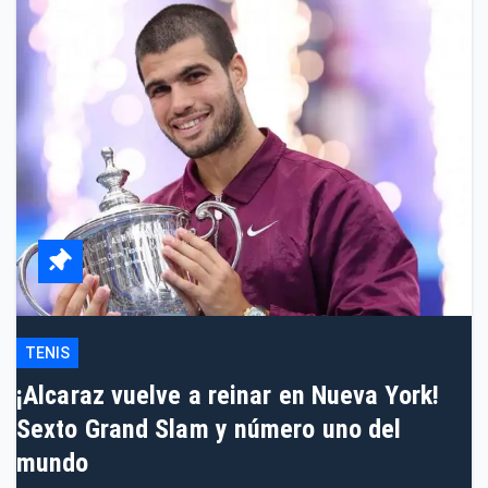
TENIS
¡Alcaraz vuelve a reinar en Nueva York!
Sexto Grand Slam y número uno del
mundo