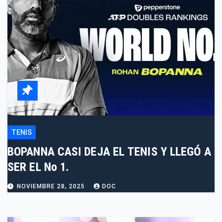
TENIS
BOPANNA CASI DEJA EL TENIS Y LLEGÓ A
SER EL No 1.
NOVIEMBRE 28, 2025
DOC