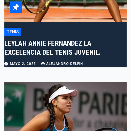
TENIS
LEYLAH ANNIE FERNANDEZ LA
EXCELENCIA DEL TENIS JUVENIL.
MAYO 2, 2025
ALEJANDRO DELFIN