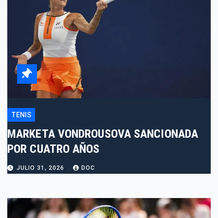
TENIS
MARKETA VONDROUSOVA SANCIONADA
POR CUATRO AÑOS
JULIO 31, 2026
DOC