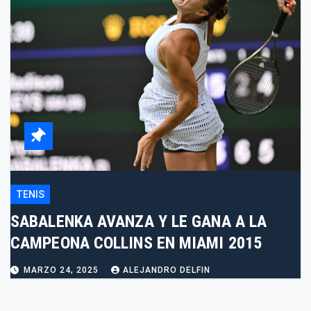
TENIS
SABALENKA AVANZA Y LE GANA A LA
CAMPEONA COLLINS EN MIAMI 2015
MARZO 24, 2025
ALEJANDRO DELFIN