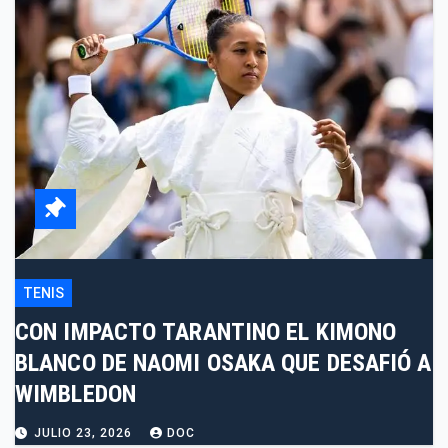
TENIS
CON IMPACTO TARANTINO EL KIMONO
BLANCO DE NAOMI OSAKA QUE DESAFIÓ A
WIMBLEDON
JULIO 23, 2026
DOC