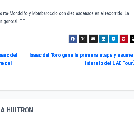
rotta-Mondolfo y Mombaroccio con diez ascensos en el recorrido. La
 general. 🚴‍♂️
saac del
Isaac del Toro gana la primera etapa y asume 
ve del
liderato del UAE Tour
LA HUITRON