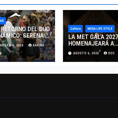
NIS
 RETORNO DEL DÚO
Cultura
MODA LIFE STYLE
NÁMICO: SERENA Y
LA MET GALA 202
NUS WILLIAMS
HOMENAJEARÁ A
GOSTO 6, 2026
KARINA
SPUTARÁN LOS
JOHN GALLIANO
AGOSTO 6, 2026
DOC
BLES EN
AN
MARCANDO EL
NCINNATI 2026
REGRESO DEL REY
DEL DRAMATISMO