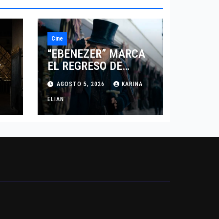
Cine
“EBENEZER” MARCA
EL REGRESO DE
7
JOHNNY DEPP A
AGOSTO 5, 2026
KARINA
HOLLYWOOD TRAS SU
PASO POR EL CINE
ELIAN
INDEPENDIENTE
EUROPEO