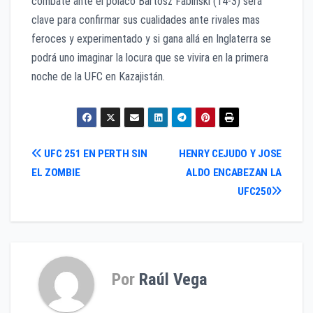
combate ante el polaco Bartosz Fabinski (14-3) será
clave para confirmar sus cualidades ante rivales mas
feroces y experimentado y si gana allá en Inglaterra se
podrá uno imaginar la locura que se vivira en la primera
noche de la UFC en Kazajistán.
Navegación
UFC 251 EN PERTH SIN
HENRY CEJUDO Y JOSE
EL ZOMBIE
ALDO ENCABEZAN LA
de
UFC250
entradas
Por
Raúl Vega