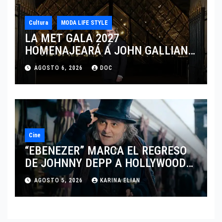
Cultura
MODA LIFE STYLE
LA MET GALA 2027
HOMENAJEARÁ A JOHN GALLIANO
MARCANDO EL REGRESO DEL REY
AGOSTO 6, 2026
DOC
DEL DRAMATISMO
Cine
“EBENEZER” MARCA EL REGRESO
DE JOHNNY DEPP A HOLLYWOOD
TRAS SU PASO POR EL CINE
AGOSTO 5, 2026
KARINA ELIAN
INDEPENDIENTE EUROPEO