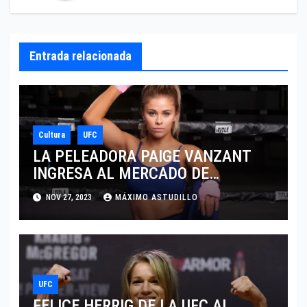
Entrada relacionada
Cultura
UFC
LA PELEADORA PAIGE VANZANT
INGRESA AL MERCADO DE
ONLYFANS SIN DEJAR SU CARRERA
NOV 27, 2023
MÁXIMO ASTUDILLO
DEPORTIVA
UFC
FELICE HERRIG DE LA UFC AL