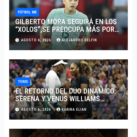
FÚTBOL MX
GILBERTO MORA SEGUIRÁ EN LOS
“XOLOS”,SE PREOCUPA MÁS POR
JUGAR EN SU EQUIPO.
AGOSTO 6, 2026
ALEJANDRO DELFIN
TENIS
EL RETORNO DEL DÚO DINÁMICO:
SERENA Y VENUS WILLIAMS
DISPUTARÁN LOS DOBLES EN
AGOSTO 6, 2026
KARINA ELIAN
CINCINNATI 2026