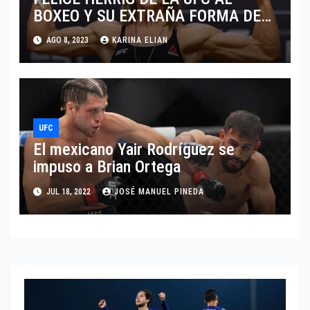
BOXEO Y SU EXTRAÑA FORMA DE
VENDER CONTENIDO EN OF
AGO 8, 2023
KARINA ELIAN
UFC
El mexicano Yair Rodríguez se
impuso a Brian Ortega
JUL 18, 2022
JOSÉ MANUEL PINEDA