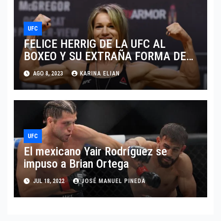
UFC
FELICE HERRIG DE LA UFC AL
BOXEO Y SU EXTRAÑA FORMA DE
VENDER CONTENIDO EN OF
AGO 8, 2023
KARINA ELIAN
UFC
El mexicano Yair Rodríguez se
impuso a Brian Ortega
JUL 18, 2022
JOSÉ MANUEL PINEDA