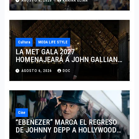
AGOSTO 6, 2026
KARINA ELIAN
CINCINNATI 2026
Cultura
MODA LIFE STYLE
LA MET GALA 2027
HOMENAJEARÁ A JOHN GALLIANO
MARCANDO EL REGRESO DEL REY
AGOSTO 6, 2026
DOC
DEL DRAMATISMO
Cine
“EBENEZER” MARCA EL REGRESO
DE JOHNNY DEPP A HOLLYWOOD
TRAS SU PASO POR EL CINE