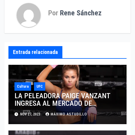
Por
Rene Sánchez
Entrada relacionada
Cultura
UFC
LA PELEADORA PAIGE VANZANT
INGRESA AL MERCADO DE
ONLYFANS SIN DEJAR SU CARRERA
NOV 27, 2023
MÁXIMO ASTUDILLO
DEPORTIVA