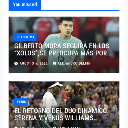
You missed
FÚTBOL MX
GILBERTO MORA SEGUIRÁ EN LOS
“XOLOS”,SE PREOCUPA MÁS POR
JUGAR EN SU EQUIPO.
AGOSTO 6, 2026
ALEJANDRO DELFIN
TENIS
EL RETORNO DEL DÚO DINÁMICO:
SERENA Y VENUS WILLIAMS
DISPUTARÁN LOS DOBLES EN