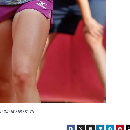
02450456085938176