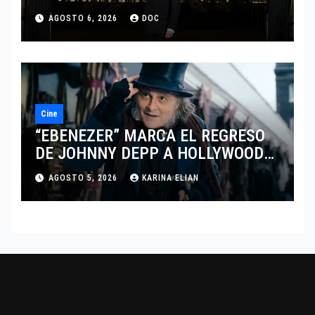
MARCANDO EL REGRESO DEL REY
AGOSTO 6, 2026
DOC
DEL DRAMATISMO
Cine
“EBENEZER” MARCA EL REGRESO
DE JOHNNY DEPP A HOLLYWOOD
TRAS SU PASO POR EL CINE
AGOSTO 5, 2026
KARINA ELIAN
INDEPENDIENTE EUROPEO