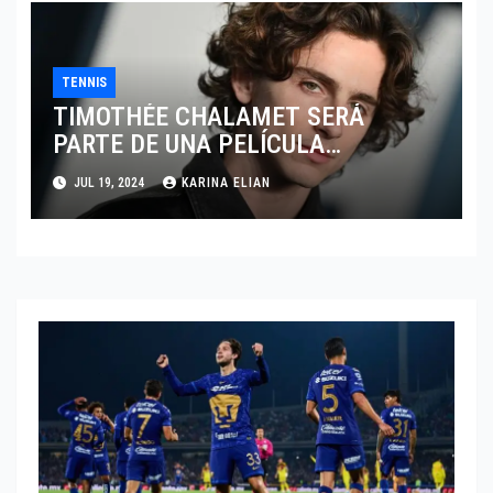
TENNIS
TIMOTHÉE CHALAMET SERÁ
PARTE DE UNA PELÍCULA
ADENTRADA EN EL MUNDO DEL
JUL 19, 2024
KARINA ELIAN
PING PONG