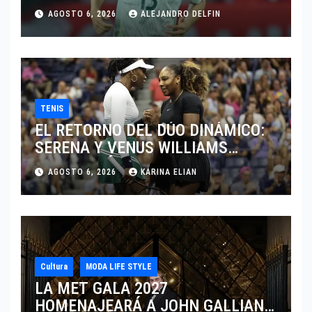
JUGAR EN SU EQUIPO.
AGOSTO 6, 2026
ALEJANDRO DELFIN
TENIS
EL RETORNO DEL DÚO DINÁMICO:
SERENA Y VENUS WILLIAMS
DISPUTARÁN LOS DOBLES EN
AGOSTO 6, 2026
KARINA ELIAN
CINCINNATI 2026
Cultura
MODA LIFE STYLE
LA MET GALA 2027
HOMENAJEARÁ A JOHN GALLIANO