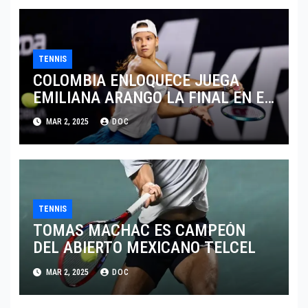
TENNIS
COLOMBIA ENLOQUECE JUEGA
EMILIANA ARANGO LA FINAL EN EL
ABIERTO DE MERIDA
MAR 2, 2025
DOC
TENNIS
TOMAS MACHAC ES CAMPEÓN
DEL ABIERTO MEXICANO TELCEL
MAR 2, 2025
DOC