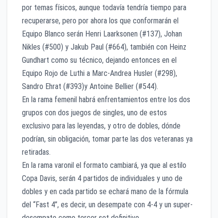
por temas físicos, aunque todavía tendría tiempo para
recuperarse, pero por ahora los que conformarán el
Equipo Blanco serán Henri Laarksonen (#137), Johan
Nikles (#500) y Jakub Paul (#664), también con Heinz
Gundhart como su técnico, dejando entonces en el
Equipo Rojo de Luthi a Marc-Andrea Husler (#298),
Sandro Ehrat (#393)y Antoine Bellier (#544).
En la rama femenil habrá enfrentamientos entre los dos
grupos con dos juegos de singles, uno de estos
exclusivo para las leyendas, y otro de dobles, dónde
podrían, sin obligación, tomar parte las dos veteranas ya
retiradas.
En la rama varonil el formato cambiará, ya que al estilo
Copa Davis, serán 4 partidos de individuales y uno de
dobles y en cada partido se echará mano de la fórmula
del “Fast 4”, es decir, un desempate con 4-4 y un super-
desempate como tercer set definitivo.