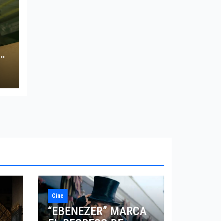
O
Cine
“EBENEZER” MARCA