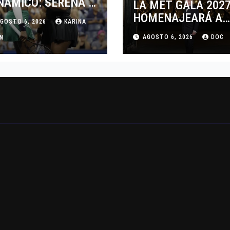
NÁMICO: SERENA Y
LA MET GALA 202
NUS WILLIAMS
HOMENAJEARÁ A
GOSTO 6, 2026
KARINA
SPUTARÁN LOS
JOHN GALLIANO
AGOSTO 6, 2026
DOC
BLES EN
AN
MARCANDO EL
NCINNATI 2026
REGRESO DEL REY
DEL DRAMATISMO