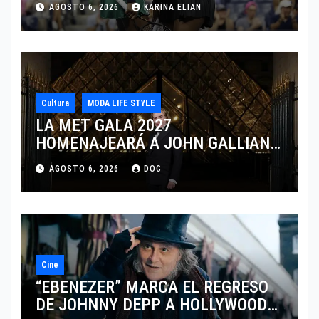
AGOSTO 6, 2026
KARINA ELIAN
CINCINNATI 2026
Cultura
MODA LIFE STYLE
LA MET GALA 2027
HOMENAJEARÁ A JOHN GALLIANO
MARCANDO EL REGRESO DEL REY
AGOSTO 6, 2026
DOC
DEL DRAMATISMO
Cine
“EBENEZER” MARCA EL REGRESO
DE JOHNNY DEPP A HOLLYWOOD