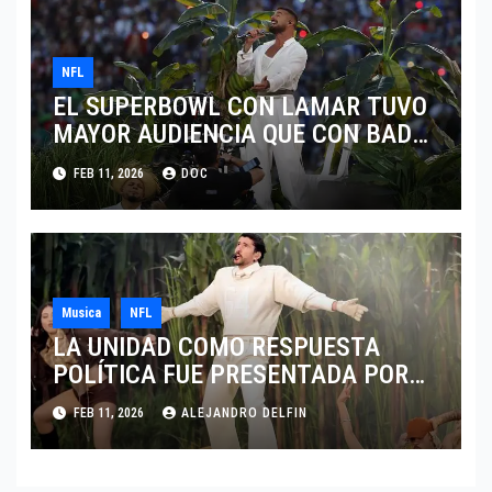
NFL
EL SUPERBOWL CON LAMAR TUVO
MAYOR AUDIENCIA QUE CON BAD
BUNNY
FEB 11, 2026
DOC
Musica
NFL
LA UNIDAD COMO RESPUESTA
POLÍTICA FUE PRESENTADA POR
BAD BUNNY EN EL SUPER BOWL LX
FEB 11, 2026
ALEJANDRO DELFIN