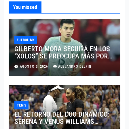
You missed
FÚTBOL MX
GILBERTO MORA SEGUIRÁ EN LOS
“XOLOS”,SE PREOCUPA MÁS POR
JUGAR EN SU EQUIPO.
AGOSTO 6, 2026
ALEJANDRO DELFIN
TENIS
EL RETORNO DEL DÚO DINÁMICO:
SERENA Y VENUS WILLIAMS
DISPUTARÁN LOS DOBLES EN