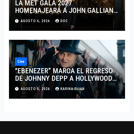
LA MET GALA 2027
HOMENAJEARÁ A JOHN GALLIANO
MARCANDO EL REGRESO DEL REY
AGOSTO 6, 2026
DOC
DEL DRAMATISMO
Cine
“EBENEZER” MARCA EL REGRESO
DE JOHNNY DEPP A HOLLYWOOD
TRAS SU PASO POR EL CINE
AGOSTO 5, 2026
KARINA ELIAN
INDEPENDIENTE EUROPEO