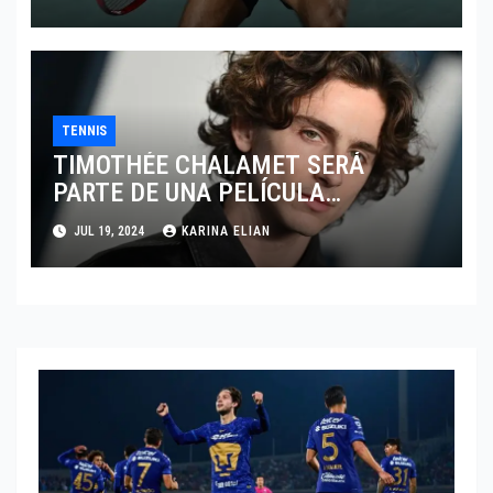
TENNIS
TIMOTHÉE CHALAMET SERÁ
PARTE DE UNA PELÍCULA
ADENTRADA EN EL MUNDO DEL
JUL 19, 2024
KARINA ELIAN
PING PONG