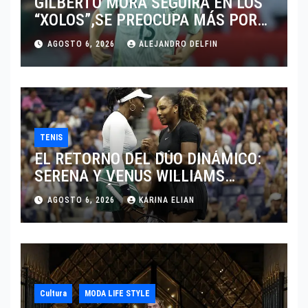
GILBERTO MORA SEGUIRÁ EN LOS
“XOLOS”,SE PREOCUPA MÁS POR
JUGAR EN SU EQUIPO.
AGOSTO 6, 2026
ALEJANDRO DELFIN
TENIS
EL RETORNO DEL DÚO DINÁMICO:
SERENA Y VENUS WILLIAMS
DISPUTARÁN LOS DOBLES EN
AGOSTO 6, 2026
KARINA ELIAN
CINCINNATI 2026
Cultura
MODA LIFE STYLE