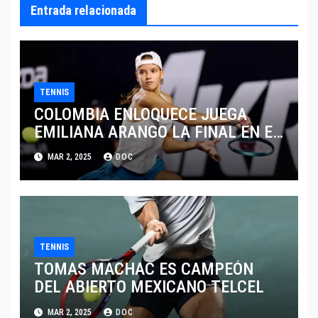
Entrada relacionada
TENNIS
COLOMBIA ENLOQUECE JUEGA
EMILIANA ARANGO LA FINAL EN EL
ABIERTO DE MERIDA
MAR 2, 2025
DOC
TENNIS
TOMAS MACHAC ES CAMPEÓN
DEL ABIERTO MEXICANO TELCEL
MAR 2, 2025
DOC