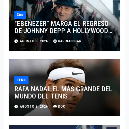
Cine
“EBENEZER” MARCA EL REGRESO
DE JOHNNY DEPP A HOLLYWOOD
TRAS SU PASO POR EL CINE
AGOSTO 5, 2026
KARINA ELIAN
INDEPENDIENTE EUROPEO
TENIS
RAFA NADAL EL MÁS GRANDE DEL
MUNDO DEL TENIS
AGOSTO 3, 2026
DOC