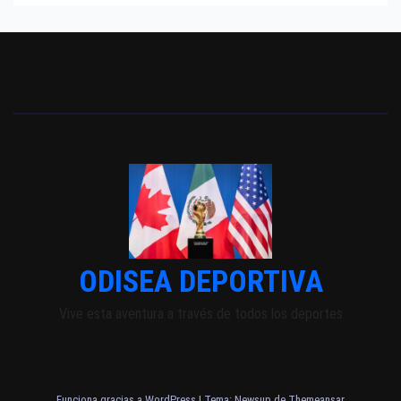
ODISEA DEPORTIVA
Vive esta aventura a través de todos los deportes
Funciona gracias a WordPress
|
Tema: Newsup de
Themeansar