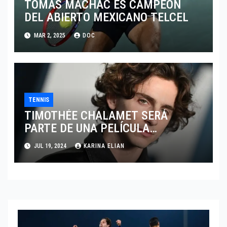
TOMAS MACHAC ES CAMPEÓN
DEL ABIERTO MEXICANO TELCEL
MAR 2, 2025
DOC
TENNIS
TIMOTHÉE CHALAMET SERÁ
PARTE DE UNA PELÍCULA
ADENTRADA EN EL MUNDO DEL
JUL 19, 2024
KARINA ELIAN
PING PONG