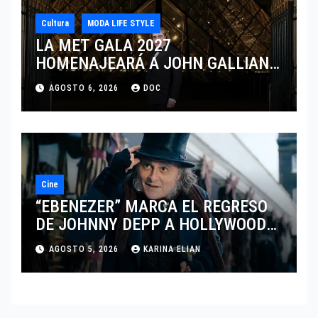
Cultura
MODA LIFE STYLE
LA MET GALA 2027
HOMENAJEARÁ A JOHN GALLIANO
MARCANDO EL REGRESO DEL REY
AGOSTO 6, 2026
DOC
DEL DRAMATISMO
Cine
“EBENEZER” MARCA EL REGRESO
DE JOHNNY DEPP A HOLLYWOOD
TRAS SU PASO POR EL CINE
AGOSTO 5, 2026
KARINA ELIAN
INDEPENDIENTE EUROPEO