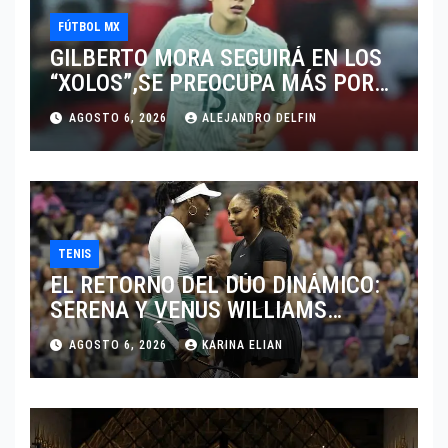
FÚTBOL MX
GILBERTO MORA SEGUIRÁ EN LOS
“XOLOS”,SE PREOCUPA MÁS POR
JUGAR EN SU EQUIPO.
AGOSTO 6, 2026
ALEJANDRO DELFIN
TENIS
EL RETORNO DEL DÚO DINÁMICO:
SERENA Y VENUS WILLIAMS
DISPUTARÁN LOS DOBLES EN
AGOSTO 6, 2026
KARINA ELIAN
CINCINNATI 2026