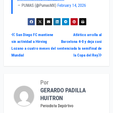
— PUMAS (@PumasMX)
February 14, 2026
Navegación
San Diego FC mantiene
Atlético arrolla al
sin actividad a Hirving
Barcelona 4-0 y deja casi
de
Lozano a cuatro meses del
sentenciada la semifinal de
entradas
Mundial
la Copa del Rey
Por
GERARDO PADILLA
HUITRON
Periodista Depórtivo