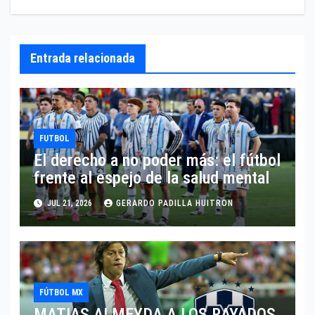
Entrada relacionada
FUTBOL
El derecho a no poder más: el fútbol
frente al espejo de la salud mental
JUL 21, 2026
GERARDO PADILLA HUITRON
FÚTBOL MX
MATIAS ALMEYDA A LOS RAYADOS