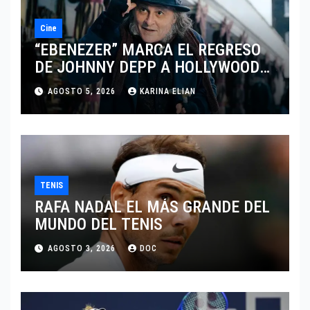
Cine
“EBENEZER” MARCA EL REGRESO
DE JOHNNY DEPP A HOLLYWOOD
TRAS SU PASO POR EL CINE
AGOSTO 5, 2026
KARINA ELIAN
INDEPENDIENTE EUROPEO
TENIS
RAFA NADAL EL MÁS GRANDE DEL
MUNDO DEL TENIS
AGOSTO 3, 2026
DOC