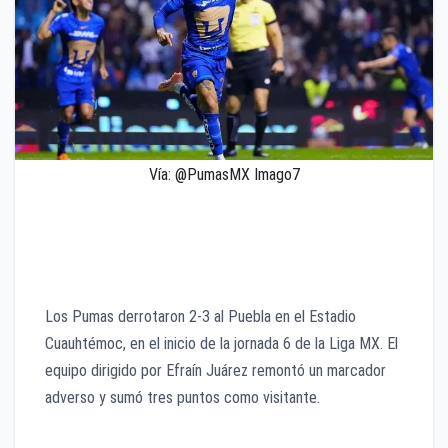
Vía: @PumasMX Imago7
El equipo universitario vino de atrás en la fecha 6 y
ganó 2-3 en el Estadio Cuauhtémoc con goles de
Guillermo Martínez, Robert Morales y Juninho.
Los Pumas derrotaron 2-3 al Puebla en el Estadio
Cuauhtémoc, en el inicio de la jornada 6 de la Liga MX. El
equipo dirigido por Efraín Juárez remontó un marcador
adverso y sumó tres puntos como visitante.