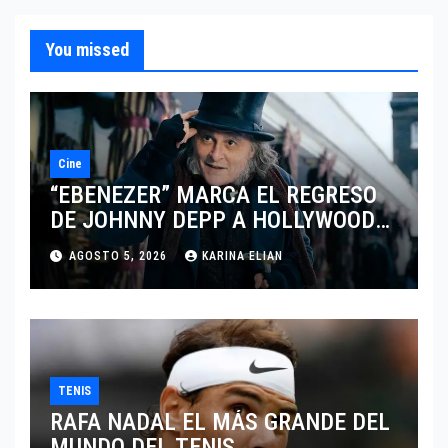
You missed
Cine
“EBENEZER” MARCA EL REGRESO
DE JOHNNY DEPP A HOLLYWOOD
TRAS SU PASO POR EL CINE
AGOSTO 5, 2026
KARINA ELIAN
INDEPENDIENTE EUROPEO
TENIS
RAFA NADAL EL MÁS GRANDE DEL
MUNDO DEL TENIS