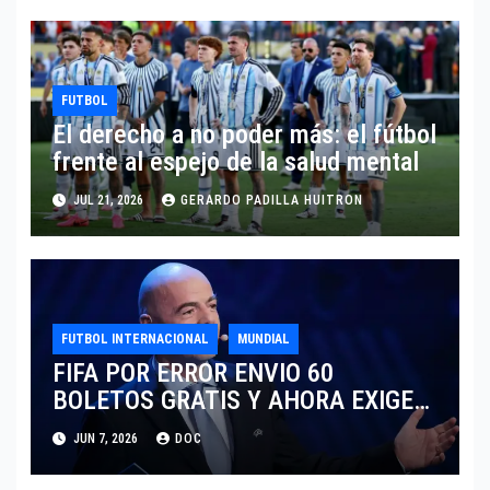
FUTBOL
El derecho a no poder más: el fútbol
frente al espejo de la salud mental
JUL 21, 2026
GERARDO PADILLA HUITRON
FUTBOL INTERNACIONAL
MUNDIAL
FIFA POR ERROR ENVIO 60
BOLETOS GRATIS Y AHORA EXIGE
COBRO.
JUN 7, 2026
DOC