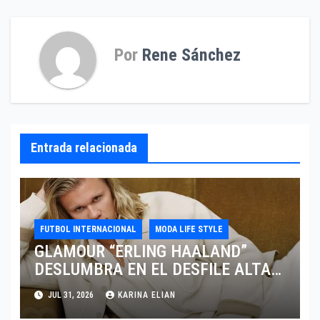
Por
Rene Sánchez
Entrada relacionada
FUTBOL INTERNACIONAL
MODA LIFE STYLE
GLAMOUR “ERLING HAALAND”
DESLUMBRA EN EL DESFILE ALTA
SARTORIA DE DOLCE & GABBANA
JUL 31, 2026
KARINA ELIAN
TRAS EL MUNDIAL 2026